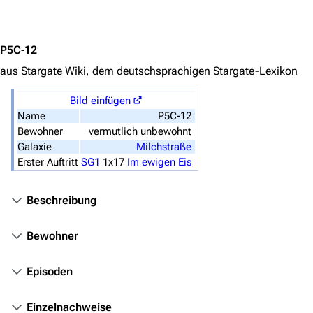
Jump to content
Personen
Völker
P5C-12
aus Stargate Wiki, dem deutschsprachigen Stargate-Lexikon
Orte
Objekte
Bild einfügen
Name
P5C-12
Zeitleiste
Bewohner
vermutlich unbewohnt
Galaxie
Milchstraße
Fanprojekte
Erster Auftritt
SG1
1x17
Im ewigen Eis
Kommerzielles
Beschreibung
Mitmachen
Hilfe
Bewohner
Autorenportal
Episoden
Themengruppen
Einzelnachweise
Letzte Änderungen