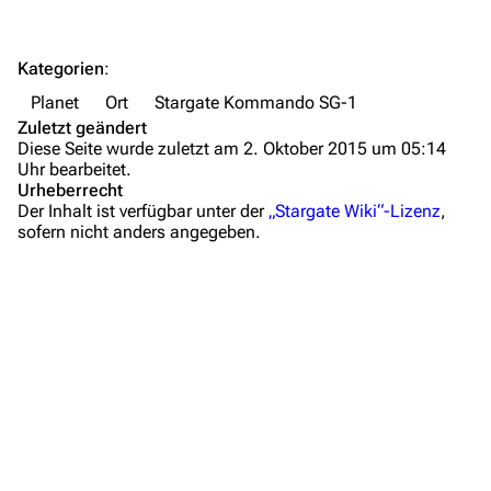
FAQ
Kategorien
:
Wiki-Diskussion
Planet
Ort
Stargate Kommando SG-1
Anfragen
Zuletzt geändert
Diese Seite wurde zuletzt am 2. Oktober 2015 um 05:14
Administrations-Übersicht
Uhr bearbeitet.
Urheberrecht
Löschantrag
Der Inhalt ist verfügbar unter der
„Stargate Wiki“-Lizenz
,
sofern nicht anders angegeben.
Vandalismus melden
Technik-Zentrale
Admin-Anfragen
Bot-Anfragen
Kontakt
Übersicht
E-Mail