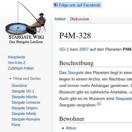
Folge uns auf Facebook
Artikel
Diskussion
P4M-328
Z
Z
SG-1
kam
2007
auf den Planeten
P4M
u
u
Hauptseite
Beschreibung
r
r
Von A bis Z
N
S
Zufälliger Artikel
Das
Stargate
des Planeten liegt in ein
a
u
Filme und Serien
liegen in einem Archiv, ein Nachbau st
v
c
und immer mehr Anhänger gewinnen. D
Überblick
i
h
Stargate SG-1
Museum gibt es zahlreiche Artefakte, 
g
e
Stargate Atlantis
Auch gibt es im Museum eine
Naquad
a
s
Stargate Universe
[
1
]
Stargate vergraben.
t
p
Stargate Origins
i
r
Stargate Infinity
Bewohner
Stargate-Romane
o
i
Filme
n
n
Attius