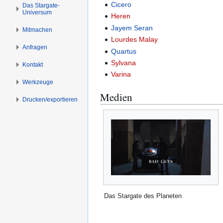
s
g
Cicero
Das Stargate-
Universum
p
e
Heren
r
n
Jayem Seran
Mitmachen
i
Lourdes Malay
n
Anfragen
Quartus
g
Sylvana
Kontakt
e
Varina
n
Werkzeuge
Medien
Drucken/­exportieren
Das Stargate des Planeten