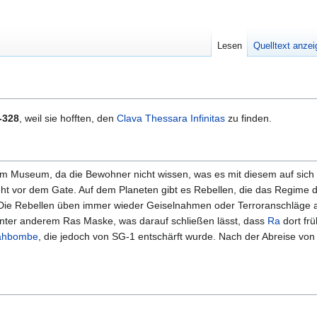
Lesen
Quelltext anze
-328
, weil sie hofften, den
Clava Thessara Infinitas
zu finden.
em Museum, da die Bewohner nicht wissen, was es mit diesem auf sich 
eht vor dem Gate. Auf dem Planeten gibt es Rebellen, die das Regime d
ie Rebellen üben immer wieder Geiselnahmen oder Terroranschläge 
unter anderem Ras Maske, was darauf schließen lässt, dass
Ra
dort frü
ahbombe
, die jedoch von SG-1 entschärft wurde. Nach der Abreise vo