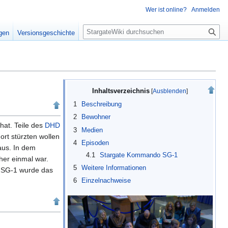
Wer ist online?
Anmelden
S
igen
Versionsgeschichte
u
c
h
e
Inhaltsverzeichnis
1
Beschreibung
2
Bewohner
hat. Teile des
DHD
3
Medien
ort stürzten wollen
4
Episoden
aus. In dem
4.1
Stargate Kommando SG-1
her einmal war.
5
Weitere Informationen
n SG-1 wurde das
6
Einzelnachweise