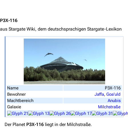
Jump to content
Stargate Universe
Stargate Origins
P3X-116
Stargate Infinity
aus Stargate Wiki, dem deutschsprachigen Stargate-Lexikon
Stargate-Romane
Filme
Das Stargate-Universum
Themenportal
Personen
Name
P3X-116
Völker
Bewohner
Jaffa
,
Goa'uld
Machtbereich
Anubis
Orte
Galaxie
Milchstraße
Objekte
Zeitleiste
Der Planet
P3X-116
liegt in der Milchstraße.