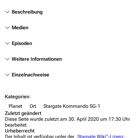
Fanprojekte
Beschreibung
Kommerzielles
Medien
Mitmachen
Hilfe
Episoden
Autorenportal
Weitere Informationen
Themengruppen
Einzelnachweise
Letzte Änderungen
FAQ
Kategorien
:
Wiki-Diskussion
Planet
Ort
Stargate Kommando SG-1
Anfragen
Zuletzt geändert
Diese Seite wurde zuletzt am 30. April 2020 um 17:30 Uhr
Administrations-Übersicht
bearbeitet.
Urheberrecht
Löschantrag
Der Inhalt ist verfügbar unter der
„Stargate Wiki“-Lizenz
,