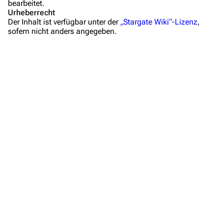
bearbeitet.
Mitmachen
Urheberrecht
Der Inhalt ist verfügbar unter der
„Stargate Wiki“-Lizenz
,
Hilfe
sofern nicht anders angegeben.
Autorenportal
Themengruppen
Letzte Änderungen
FAQ
Wiki-Diskussion
Anfragen
Administrations-Übersicht
Löschantrag
Vandalismus melden
Technik-Zentrale