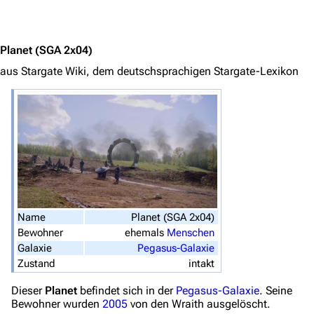
Jump to content
Navigation
Hauptseite
Planet
(SGA 2x04)
Von A bis Z
aus Stargate Wiki, dem deutschsprachigen Stargate-Lexikon
Zufälliger Artikel
Spezialseiten
Datei hochladen
Filme und Serien
Überblick
Name
Planet (SGA 2x04)
Stargate SG-1
Bewohner
ehemals
Menschen
Galaxie
Pegasus-Galaxie
Stargate Atlantis
Zustand
intakt
Stargate Universe
Dieser
Planet
befindet sich in der
Pegasus-Galaxie
. Seine
Stargate Origins
Bewohner wurden
2005
von den Wraith ausgelöscht.