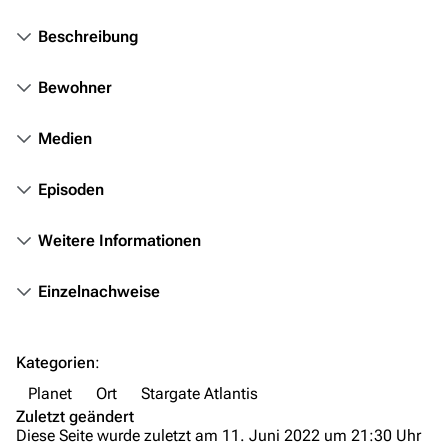
Stargate Infinity
Beschreibung
Stargate-Romane
Filme
Bewohner
Das Stargate-Universum
Medien
Themenportal
Episoden
Personen
Weitere Informationen
Völker
Orte
Einzelnachweise
Objekte
Zeitleiste
Kategorien
:
Fanprojekte
Planet
Ort
Stargate Atlantis
Zuletzt geändert
Kommerzielles
Diese Seite wurde zuletzt am 11. Juni 2022 um 21:30 Uhr