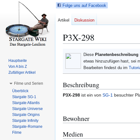
Folge uns auf Facebook
Artikel
Diskussion
P3X-298
Z
Z
Diese
Planetenbeschreibung
u
u
Hauptseite
etwas hinzuzufügen hast, sei 
r
r
Von A bis Z
Bearbeiten findest du im
Tutori
N
S
Zufälliger Artikel
a
u
Beschreibung
Filme und Serien
v
c
Überblick
i
h
P3X-298
ist ein von
SG-1
besuchter Pl
Stargate SG-1
g
e
Stargate Atlantis
a
s
Stargate Universe
t
p
Stargate Origins
Bewohner
i
r
Stargate Infinity
Stargate-Romane
o
i
Medien
Filme
n
n