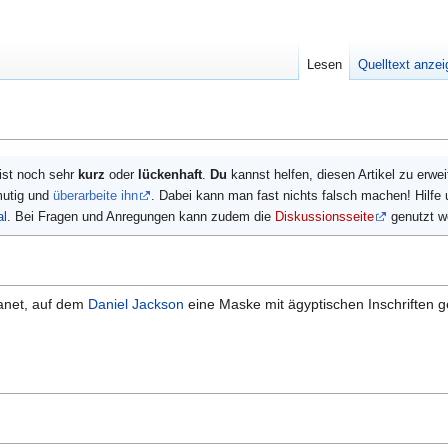
Lesen
Quelltext anze
ist noch sehr
kurz
oder
lückenhaft
.
Du
kannst helfen, diesen Artikel zu erwe
mutig und
überarbeite ihn
. Dabei kann man fast nichts falsch machen! Hilfe
al
. Bei Fragen und Anregungen kann zudem die
Diskussionsseite
genutzt w
anet, auf dem
Daniel Jackson
eine Maske mit ägyptischen Inschriften 