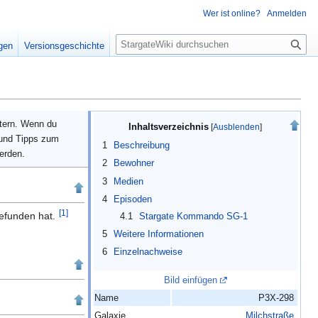
Wer ist online?
Anmelden
S
igen
Versionsgeschichte
u
c
h
e
itern. Wenn du
Inhaltsverzeichnis
 und Tipps zum
1
Beschreibung
erden.
2
Bewohner
3
Medien
4
Episoden
[
1
]
gefunden hat.
4.1
Stargate Kommando SG-1
5
Weitere Informationen
6
Einzelnachweise
Bild einfügen
Name
P3X-298
Galaxie
Milchstraße