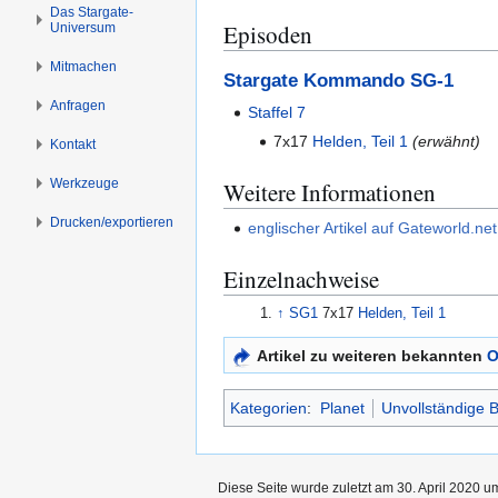
s
g
Das Stargate-
Episoden
Universum
p
e
r
n
Mitmachen
i
Stargate Kommando SG-1
n
Anfragen
Staffel 7
g
7x17
Helden, Teil 1
(erwähnt)
Kontakt
e
n
Werkzeuge
Weitere Informationen
Drucken/­exportieren
englischer Artikel auf Gateworld.net
Einzelnachweise
↑
SG1
7x17
Helden, Teil 1
Artikel zu weiteren bekannten
O
Kategorien
:
Planet
Unvollständige 
Diese Seite wurde zuletzt am 30. April 2020 u