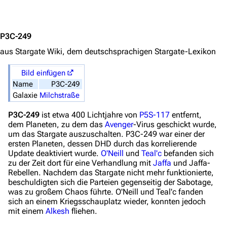
Stargate-Romane
Jump to content
Filme
P3C-249
Das Stargate-Universum
aus Stargate Wiki, dem deutschsprachigen Stargate-Lexikon
Themenportal
Bild einfügen
Personen
Name
P3C-249
Galaxie
Milchstraße
Völker
P3C-249
ist etwa 400 Lichtjahre von
P5S-117
entfernt,
Orte
dem Planeten, zu dem das
Avenger
-Virus geschickt wurde,
um das Stargate auszuschalten. P3C-249 war einer der
Objekte
ersten Planeten, dessen DHD durch das korrelierende
Update deaktiviert wurde.
O'Neill
und
Teal'c
befanden sich
Zeitleiste
zu der Zeit dort für eine Verhandlung mit
Jaffa
und Jaffa-
Rebellen. Nachdem das Stargate nicht mehr funktionierte,
Fanprojekte
beschuldigten sich die Parteien gegenseitig der Sabotage,
was zu großem Chaos führte. O'Neill und Teal'c fanden
Kommerzielles
sich an einem Kriegsschauplatz wieder, konnten jedoch
mit einem
Alkesh
fliehen.
Mitmachen