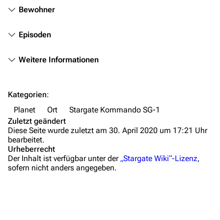
Hilfe
Bewohner
Autorenportal
Episoden
Themengruppen
Weitere Informationen
Letzte Änderungen
FAQ
Kategorien
:
Wiki-Diskussion
Planet
Ort
Stargate Kommando SG-1
Anfragen
Zuletzt geändert
Diese Seite wurde zuletzt am 30. April 2020 um 17:21 Uhr
Administrations-Übersicht
bearbeitet.
Urheberrecht
Löschantrag
Der Inhalt ist verfügbar unter der
„Stargate Wiki“-Lizenz
,
sofern nicht anders angegeben.
Vandalismus melden
Technik-Zentrale
Admin-Anfragen