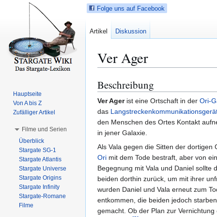
Folge uns auf Facebook
Artikel
Diskussion
Ver Ager
Beschreibung
Z
Z
u
u
Hauptseite
Ver Ager
ist eine Ortschaft in der
Ori-G
Von A bis Z
r
r
das
Langstreckenkommunikationsgerä
Zufälliger Artikel
N
S
den Menschen des Ortes Kontakt aufne
a
u
Filme und Serien
in jener Galaxie.
v
c
Überblick
i
h
Als Vala gegen die Sitten der dortigen
Stargate SG-1
g
e
Ori
mit dem Tode bestraft, aber von e
Stargate Atlantis
a
s
Begegnung mit Vala und Daniel sollte 
Stargate Universe
Stargate Origins
t
p
beiden dorthin zurück, um mit ihrer unf
Stargate Infinity
i
r
wurden Daniel und Vala erneut zum Tode
Stargate-Romane
o
i
entkommen, die beiden jedoch starben 
Filme
n
n
gemacht. Ob der Plan zur Vernichtung 