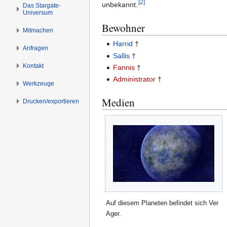
[
2
]
s
g
unbekannt.
Das Stargate-
Universum
p
e
Bewohner
r
n
Mitmachen
i
Harrid
†
Anfragen
n
Sallis
†
g
Kontakt
Fannis
†
e
Administrator
†
n
Werkzeuge
Medien
Drucken/­exportieren
Auf diesem Planeten befindet sich Ver
Ager.