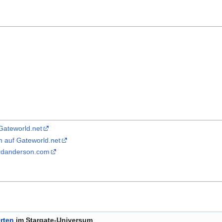
 Gateworld.net
n auf Gateworld.net
f rdanderson.com
rten
im Stargate-Universum