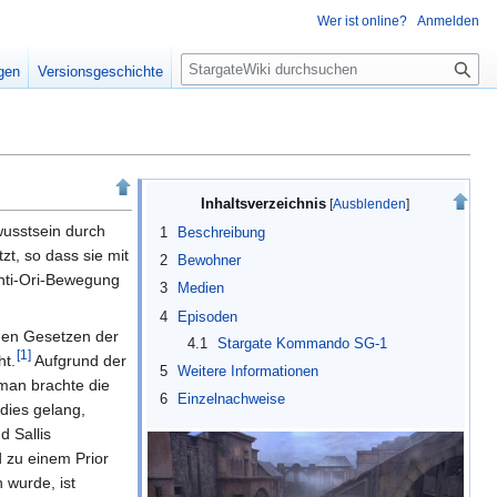
Wer ist online?
Anmelden
S
igen
Versionsgeschichte
u
c
h
e
Inhaltsverzeichnis
usstsein durch
1
Beschreibung
zt, so dass sie mit
2
Bewohner
nti-Ori-Bewegung
3
Medien
4
Episoden
en Gesetzen der
4.1
Stargate Kommando SG-1
[
1
]
t.
Aufgrund der
5
Weitere Informationen
man brachte die
6
Einzelnachweise
 dies gelang,
d Sallis
 zu einem Prior
 wurde, ist