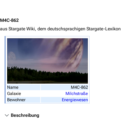
Jump to content
Filme
M4C-862
Das Stargate-Universum
aus Stargate Wiki, dem deutschsprachigen Stargate-Lexikon
Themenportal
Personen
Völker
Orte
Objekte
Zeitleiste
Name
M4C-862
Galaxie
Milchstraße
Fanprojekte
Bewohner
Energiewesen
Kommerzielles
Beschreibung
Mitmachen