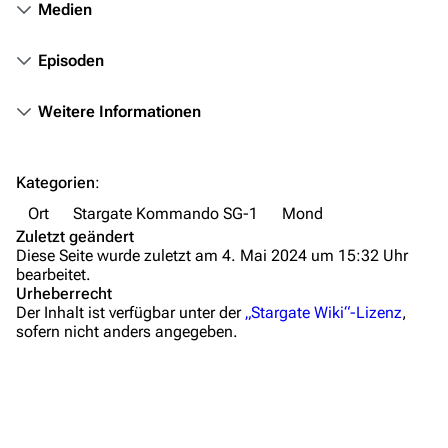
Hilfe
Medien
Autorenportal
Episoden
Themengruppen
Weitere Informationen
Letzte Änderungen
FAQ
Kategorien
:
Wiki-Diskussion
Ort
Stargate Kommando SG-1
Mond
Anfragen
Zuletzt geändert
Diese Seite wurde zuletzt am 4. Mai 2024 um 15:32 Uhr
Administrations-Übersicht
bearbeitet.
Urheberrecht
Löschantrag
Der Inhalt ist verfügbar unter der
„Stargate Wiki“-Lizenz
,
sofern nicht anders angegeben.
Vandalismus melden
Technik-Zentrale
Admin-Anfragen