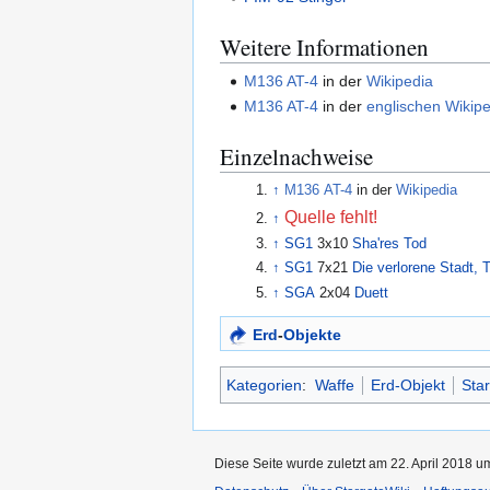
Weitere Informationen
M136 AT-4
in der
Wikipedia
M136 AT-4
in der
englischen Wikip
Einzelnachweise
↑
M136 AT-4
in der
Wikipedia
Quelle fehlt!
↑
↑
SG1
3x10
Sha'res Tod
↑
SG1
7x21
Die verlorene Stadt, T
↑
SGA
2x04
Duett
Erd
-
Objekte
Kategorien
:
Waffe
Erd-Objekt
Sta
Diese Seite wurde zuletzt am 22. April 2018 u