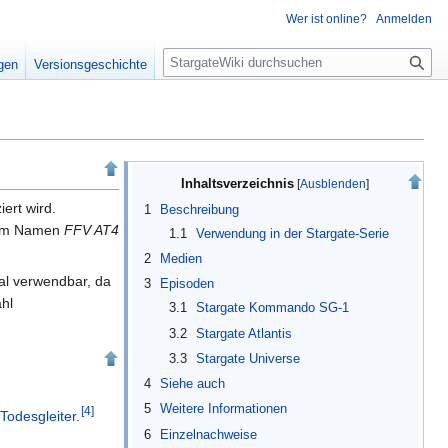
Wer ist online?
Anmelden
S
igen
Versionsgeschichte
u
c
h
e
Inhaltsverzeichnis
ert wird.
1
Beschreibung
chem Namen
FFV AT4
1.1
Verwendung in der Stargate-Serie
2
Medien
mal verwendbar, da
3
Episoden
hl
3.1
Stargate Kommando SG-1
3.2
Stargate Atlantis
3.3
Stargate Universe
4
Siehe auch
5
Weitere Informationen
[
4
]
d
Todesgleiter
.
6
Einzelnachweise