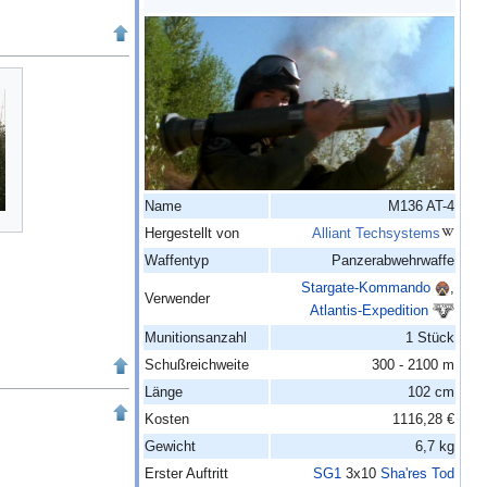
Name
M136 AT-4
Hergestellt von
Alliant Techsystems
Waffentyp
Panzerabwehrwaffe
Stargate-Kommando
,
Verwender
Atlantis-Expedition
Munitionsanzahl
1 Stück
Schußreichweite
300 - 2100 m
Länge
102 cm
Kosten
1116,28 €
Gewicht
6,7 kg
Erster Auftritt
SG1
3x10
Sha'res Tod