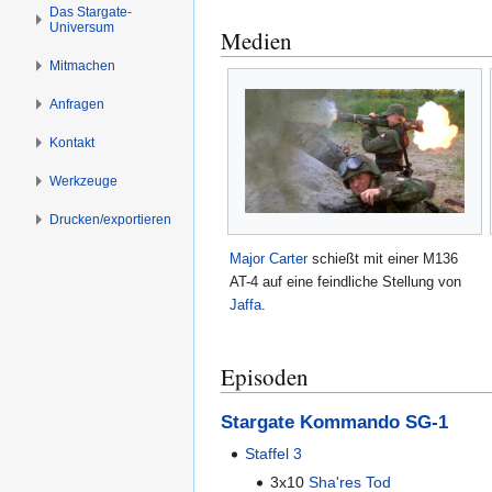
s
g
Das Stargate-
Universum
p
e
Medien
r
n
Mitmachen
i
Anfragen
n
g
Kontakt
e
n
Werkzeuge
Drucken/­exportieren
Major
Carter
schießt mit einer M136
AT-4 auf eine feindliche Stellung von
Jaffa
.
Episoden
Stargate Kommando SG-1
Staffel 3
3x10
Sha'res Tod