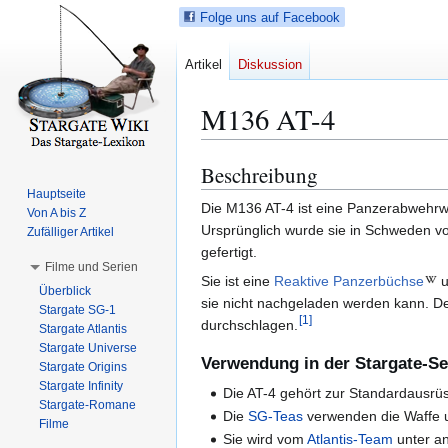
Folge uns auf Facebook
Artikel
Diskussion
M136 AT-4
Beschreibung
Z
Z
u
u
Hauptseite
Die M136 AT-4 ist eine Panzerabwehrw
Von A bis Z
r
r
Ursprünglich wurde sie in Schweden vo
Zufälliger Artikel
N
S
gefertigt.
a
u
Filme und Serien
v
c
Sie ist eine
Reaktive Panzerbüchse
u
Überblick
i
h
sie nicht nachgeladen werden kann. D
Stargate SG-1
[
1
]
g
e
durchschlagen.
Stargate Atlantis
a
s
Stargate Universe
Verwendung in der Stargate-Se
Stargate Origins
t
p
Stargate Infinity
i
r
Die AT-4 gehört zur Standardausrü
Stargate-Romane
o
i
Die
SG-Teas
verwenden die Waffe 
Filme
n
n
Sie wird vom
Atlantis-Team
unter a