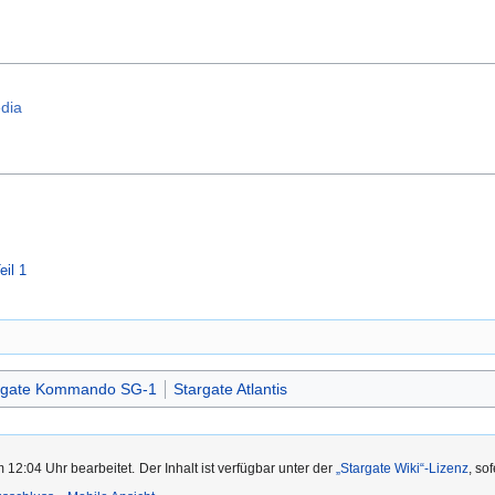
edia
eil 1
rgate Kommando SG-1
Stargate Atlantis
m 12:04 Uhr bearbeitet.
Der Inhalt ist verfügbar unter der
„Stargate Wiki“-Lizenz
, so