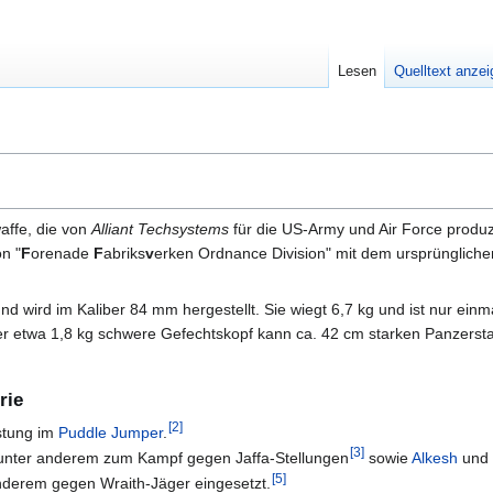
Lesen
Quelltext anze
affe, die von
Alliant Techsystems
für die US-Army und Air Force produzi
n "
F
orenade
F
abriks
v
erken Ordnance Division" mit dem ursprüngli
nd wird im Kaliber 84 mm hergestellt. Sie wiegt 6,7 kg und ist nur ein
er etwa 1,8 kg schwere Gefechtskopf kann ca. 42 cm starken Panzersta
rie
[
2
]
stung im
Puddle Jumper
.
[
3
]
unter anderem zum Kampf gegen Jaffa-Stellungen
sowie
Alkesh
un
[
5
]
nderem gegen Wraith-Jäger eingesetzt.