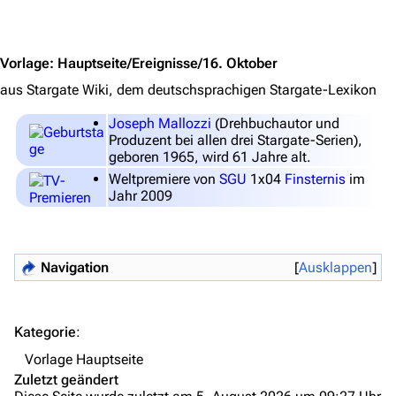
Jump to content
Personen
Völker
Vorlage
:
Hauptseite/Ereignisse/16. Oktober
aus Stargate Wiki, dem deutschsprachigen Stargate-Lexikon
Orte
Objekte
Joseph Mallozzi
(Drehbuchautor und
Produzent bei allen drei Stargate-Serien),
Zeitleiste
geboren 1965, wird 61 Jahre alt.
Weltpremiere von
SGU
1x04
Finsternis
im
Fanprojekte
Jahr 2009
Kommerzielles
Mitmachen
Navigation
Ausklappen
Hilfe
Autorenportal
Kategorie
:
Themengruppen
Vorlage Hauptseite
Zuletzt geändert
Letzte Änderungen