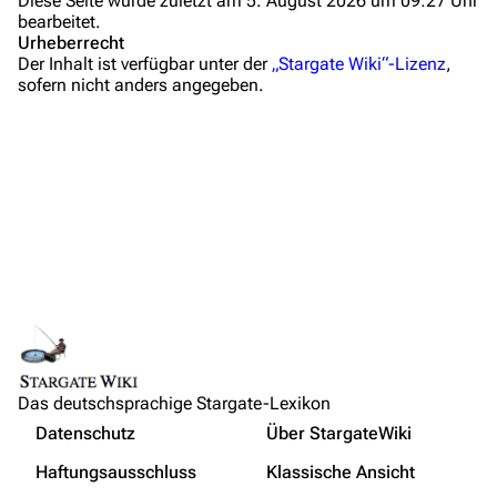
Diese Seite wurde zuletzt am 5. August 2026 um 09:27 Uhr
bearbeitet.
FAQ
Urheberrecht
Der Inhalt ist verfügbar unter der
„Stargate Wiki“-Lizenz
,
Wiki-Diskussion
sofern nicht anders angegeben.
Anfragen
Administrations-Übersicht
Löschantrag
Vandalismus melden
Technik-Zentrale
Admin-Anfragen
Links auf diese Seite
Bot-Anfragen
Änderungen an verlinkten Seiten
Das deutschsprachige Stargate-Lexikon
Druckversion
Kontakt
Nicht angemeldet
Datenschutz
Über StargateWiki
Permanenter Link
Übersicht
Ihre IP-Adresse wird öffentlich sichtbar sein, wenn Sie
Haftungsausschluss
Klassische Ansicht
Änderungen vornehmen.
Seiten­­informationen
E-Mail