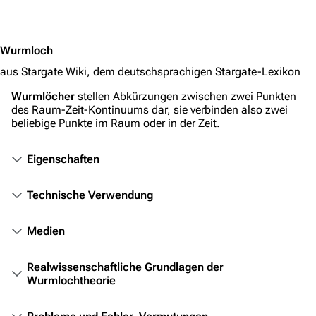
Stargate Infinity
Jump to content
Stargate-Romane
Wurmloch
Filme
aus Stargate Wiki, dem deutschsprachigen Stargate-Lexikon
Das Stargate-Universum
Wurmlöcher
stellen Abkürzungen zwischen zwei Punkten
des Raum-Zeit-Kontinuums dar, sie verbinden also zwei
Themenportal
beliebige Punkte im Raum oder in der Zeit.
Personen
Eigenschaften
Völker
Orte
Technische Verwendung
Objekte
Medien
Zeitleiste
Realwissenschaftliche Grundlagen der
Fanprojekte
Wurmlochtheorie
Kommerzielles