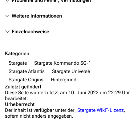
Probleme und Fehler, Vermutungen
Mitmachen
Hilfe
Weitere Informationen
Autorenportal
Einzelnachweise
Themengruppen
Letzte Änderungen
Kategorien
:
FAQ
Stargate
Stargate Kommando SG-1
Wiki-Diskussion
Stargate Atlantis
Stargate Universe
Stargate Origins
Hintergrund
Anfragen
Zuletzt geändert
Diese Seite wurde zuletzt am 10. Juni 2022 um 22:29 Uhr
Administrations-Übersicht
bearbeitet.
Urheberrecht
Löschantrag
Der Inhalt ist verfügbar unter der
„Stargate Wiki“-Lizenz
,
sofern nicht anders angegeben.
Vandalismus melden
Technik-Zentrale