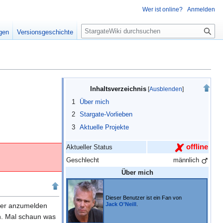
Wer ist online?
Anmelden
S
igen
Versionsgeschichte
u
c
h
e
Inhaltsverzeichnis
1
Über mich
2
Stargate-Vorlieben
3
Aktuelle Projekte
offline
Aktueller Status
Geschlecht
männlich
Über mich
Dieser Benutzer ist ein Fan von
Jack O'Neill
.
ier anzumelden
en. Mal schaun was