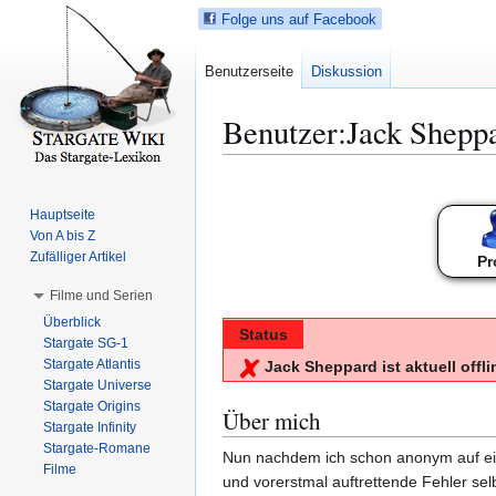
Folge uns auf Facebook
Benutzerseite
Diskussion
Benutzer
:
Jack Shepp
Z
Z
u
u
Hauptseite
r
r
Von A bis Z
N
S
Zufälliger Artikel
Pr
a
u
Filme und Serien
v
c
Überblick
i
h
Status
Stargate SG-1
g
e
Stargate Atlantis
Jack Sheppard ist aktuell offli
a
s
Stargate Universe
t
p
Stargate Origins
Über mich
i
r
Stargate Infinity
Stargate-Romane
o
i
Nun nachdem ich schon anonym auf ein
Filme
n
n
und vorerstmal auftrettende Fehler sel