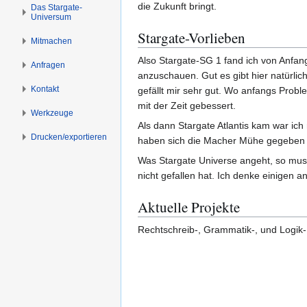
s
g
die Zukunft bringt.
Das Stargate-
Universum
p
e
r
n
Stargate-Vorlieben
Mitmachen
i
Also Stargate-SG 1 fand ich von Anfan
n
Anfragen
anzuschauen. Gut es gibt hier natürli
g
Kontakt
gefällt mir sehr gut. Wo anfangs Probl
e
mit der Zeit gebessert.
n
Werkzeuge
Als dann Stargate Atlantis kam war ich 
Drucken/­exportieren
haben sich die Macher Mühe gegeben u
Was Stargate Universe angeht, so muss
nicht gefallen hat. Ich denke einigen 
Aktuelle Projekte
Rechtschreib-, Grammatik-, und Logik-