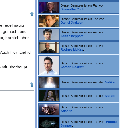
Dieser Benutzer ist ein Fan von
Samantha Carter
.
Dieser Benutzer ist ein Fan von
Daniel Jackson
.
ie regelmäßig
gut gemacht und
Dieser Benutzer ist ein Fan von
John Sheppard
.
gut, hat sich aber
Dieser Benutzer ist ein Fan von
Rodney McKay
.
 Auch hier fand ich
Dieser Benutzer ist ein Fan von
s mir überhaupt
Carson Beckett
.
Dieser Benutzer ist ein Fan der
Antiker
.
Dieser Benutzer ist ein Fan der
Asgard
.
Dieser Benutzer ist ein Fan von
Atlantis
.
Dieser Benutzer ist ein Fan vom
Puddle
Jumper
.