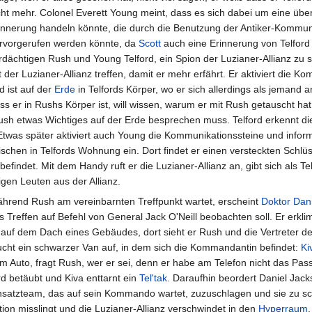
cht mehr. Colonel Everett Young meint, dass es sich dabei um eine üb
innerung handeln könnte, die durch die Benutzung der Antiker-Kommun
rvorgerufen werden könnte, da
Scott
auch eine Erinnerung von Telford 
rdächtigen Rush und Young Telford, ein Spion der Luzianer-Allianz zu se
t der Luzianer-Allianz treffen, damit er mehr erfährt. Er aktiviert die K
d ist auf der
Erde
in Telfords Körper, wo er sich allerdings als jemand 
dass er in Rushs Körper ist, will wissen, warum er mit Rush getauscht hat
Rush etwas Wichtiges auf der Erde besprechen muss. Telford erkennt di
 Etwas später aktiviert auch Young die Kommunikationssteine und infor
schen in Telfords Wohnung ein. Dort findet er einen versteckten Schlüss
findet. Mit dem Handy ruft er die Luzianer-Allianz an, gibt sich als Telf
gen Leuten aus der Allianz.
hrend Rush am vereinbarnten Treffpunkt wartet, erscheint
Doktor
Dan
s Treffen auf Befehl von General Jack O'Neill beobachten soll. Er erkli
t auf dem Dach eines Gebäudes, dort sieht er Rush und die Vertreter de
ucht ein schwarzer Van auf, in dem sich die Kommandantin befindet:
Ki
m Auto, fragt Rush, wer er sei, denn er habe am Telefon nicht das Pas
rd betäubt und Kiva enttarnt ein
Tel'tak
. Daraufhin beordert Daniel Jack
nsatzteam, das auf sein Kommando wartet, zuzuschlagen und sie zu s
tion misslingt und die Luzianer-Allianz verschwindet in den
Hyperraum