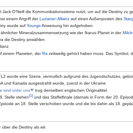
l Jack O'Neill die Kommunikationssteine nutzt, um auf die Destiny zu 
ei einem Angriff der
Luzianer-Allianz
auf einen Außenposten des
Star
tiny wurde auf
Youngs
Anweisung hin aufgehoben.
t ähnlicher Mineralzusammensetzung wie der Ikarus-Planet in der
Milch
iva die Destiny anwählen.
lianz.
uf einem Planeten, der
Ra
zeitweilig gehört haben muss. Das Symbol, da
TL2 wurde eine Szene, vermutlich aufgrund des Jugendschutzes, gekür
USA und Kanada ausgestrahlt wurde, zuerst in der Ukraine.
e sind unter uns
trug denselben englischen Originaltitel.
[
1
]
9. Stelle stehen
und das Staffelfinale (damals in Form der 20. Episod
 Episode an 18. Stelle verschoben wurde und die bis dahin als 18. gep
 über die Destiny als wir.