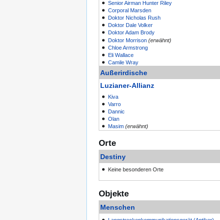
Senior Airman
Hunter Riley
Corporal
Marsden
Doktor
Nicholas Rush
Doktor
Dale Volker
Doktor
Adam Brody
Doktor
Morrison
(erwähnt)
Chloe Armstrong
Eli Wallace
Camile Wray
Außerirdische
Luzianer-Allianz
Kiva
Varro
Dannic
Olan
Masim
(erwähnt)
Orte
Destiny
Keine besonderen Orte
Objekte
Menschen
Langstreckenkommunikationsgerät (Antiker)