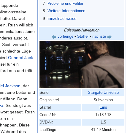
7
Probleme und Fehler
erlappende
8
Weitere Informationen
ikationssteine
hatte. Darauf
9
Einzelnachweise
in. Rush will sich
Episoden-Navigation
ommunikationssteine
vorherige
•
Staffel
•
nächste
anderes ausgibt.
. Scott versucht
e schlechte Lüge
miert
General
Jack
el für ein
ord aus und trifft
iel Jackson
, der
mmt eine Leiter und
Serie
Stargate Universe
r Allianz. Dann
Originaltitel
Subversion
va
. Sie steigt aus
Staffel
Eins
swort gesagt. Rush
Code / Nr.
1x18 / 18
son ein
DVD-Nr.
1.5
chnappen. Diese
Lauflänge
41:49 Minuten
. Während des