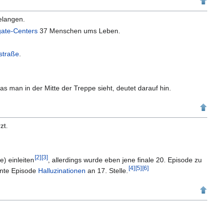
gelangen.
gate-Centers
37 Menschen ums Leben.
straße
.
s man in der Mitte der Treppe sieht, deutet darauf hin.
zt.
[
2
]
[
3
]
e) einleiten
, allerdings wurde eben jene finale 20. Episode zu
[
4
]
[
5
]
[
6
]
lante Episode
Halluzinationen
an 17. Stelle.