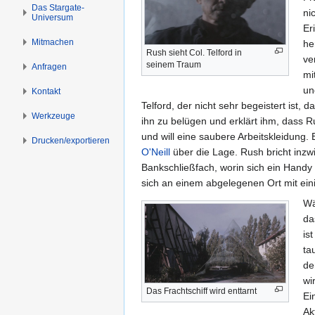
s
g
Das Stargate-
ni
Universum
p
e
Er
r
n
Mitmachen
he
i
Rush sieht Col. Telford in
ve
n
seinem Traum
Anfragen
mi
g
un
Kontakt
e
Telford, der nicht sehr begeistert ist, 
n
Werkzeuge
ihn zu belügen und erklärt ihm, dass 
und will eine saubere Arbeitskleidung.
Drucken/­exportieren
O'Neill
über die Lage. Rush bricht inzwi
Bankschließfach, worin sich ein Handy be
sich an einem abgelegenen Ort mit eini
Wä
da
is
ta
de
wi
Das Frachtschiff wird enttarnt
Ei
Ak