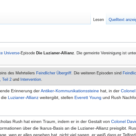
Lesen
Quelltext anze
te Universe
-Episode
Die Luzianer-Allianz
. Die gemeinte Vereinigung ist unt
 eins des Mehrteilers
Feindlicher Übergriff
. Die weiteren Episoden sind
Feindlic
, Teil 2
und
Intervention
.
pende Erinnerung der
Antiker
-
Kommunikationssteine
hat, in der
Colonel
 die
Luzianer-Allianz
weitergibt, stellen
Everett Young
und Rush Nachf
cholas Rush hat einen Traum, indem er in der Gestalt von
Colonel
Davi
formationen über die Ikarus-Basis an die Luzianer-Allianz preisgibt. Ru
age, wen er alles gesehen hat, nicht viel sagen, er weiß dass er Telfor