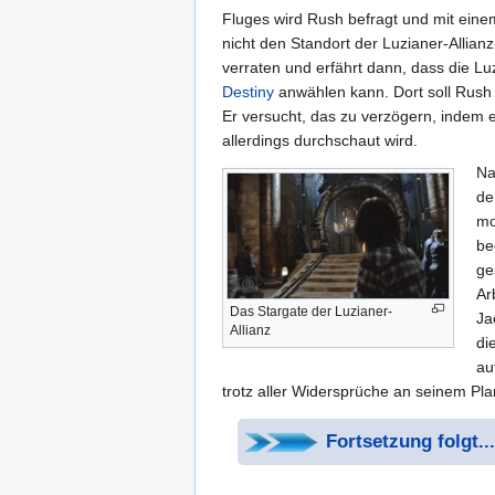
Fluges wird Rush befragt und mit ein
nicht den Standort der Luzianer-Allia
verraten und erfährt dann, dass die Lu
Destiny
anwählen kann. Dort soll Rush 
Er versucht, das zu verzögern, indem e
allerdings durchschaut wird.
Na
de
mo
be
ge
Ar
Das Stargate der Luzianer-
Ja
Allianz
di
au
trotz aller Widersprüche an seinem Pl
Fortsetzung folgt...