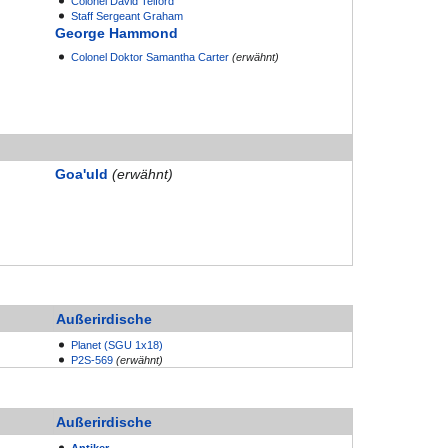
Colonel
David Telford
Staff Sergeant
Graham
George Hammond
Colonel
Doktor
Samantha Carter
(erwähnt)
Goa'uld
(erwähnt)
Außerirdische
Planet (SGU 1x18)
P2S-569
(erwähnt)
Außerirdische
Antiker