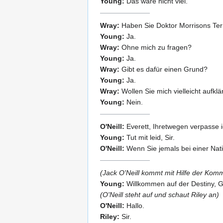
Young:
Das wäre nicht viel.
Wray:
Haben Sie Doktor Morrisons Ter
Young:
Ja.
Wray:
Ohne mich zu fragen?
Young:
Ja.
Wray:
Gibt es dafür einen Grund?
Young:
Ja.
Wray:
Wollen Sie mich vielleicht aufkl
Young:
Nein.
O'Neill:
Everett, Ihretwegen verpasse i
Young:
Tut mit leid, Sir.
O'Neill:
Wenn Sie jemals bei einer Nat
(Jack O'Neill kommt mit Hilfe der Komm
Young:
Willkommen auf der Destiny, G
(O'Neill steht auf und schaut Riley an)
O'Neill:
Hallo.
Riley:
Sir.