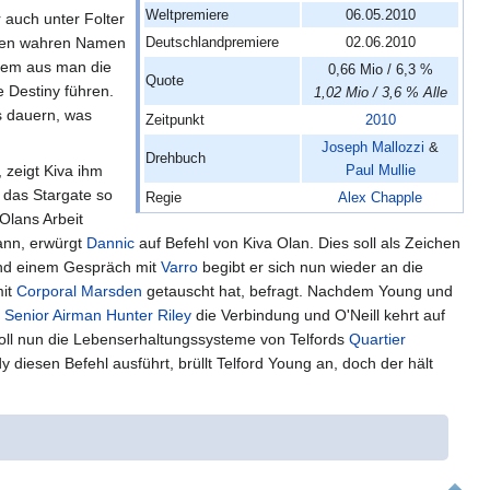
Weltpremiere
06.05.2010
 auch unter Folter
einen wahren Namen
Deutschlandpremiere
02.06.2010
dem aus man die
0,66 Mio / 6,3 %
Quote
 Destiny führen.
1,02 Mio / 3,6 % Alle
ns dauern, was
Zeitpunkt
2010
Joseph Mallozzi
&
Drehbuch
 zeigt Kiva ihm
Paul Mullie
 das Stargate so
Regie
Alex Chapple
Olans Arbeit
ann, erwürgt
Dannic
auf Befehl von Kiva Olan. Dies soll als Zeichen
und einem Gespräch mit
Varro
begibt er sich nun wieder an die
mit
Corporal
Marsden
getauscht hat, befragt. Nachdem Young und
t
Senior Airman
Hunter Riley
die Verbindung und O'Neill kehrt auf
soll nun die Lebenserhaltungssysteme von Telfords
Quartier
diesen Befehl ausführt, brüllt Telford Young an, doch der hält