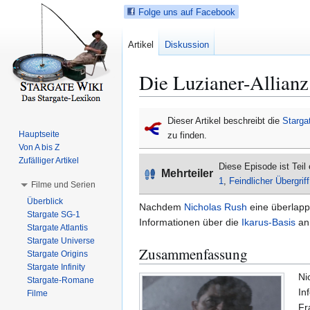
Folge uns auf Facebook
Artikel
Diskussion
Die Luzianer-Allianz
Z
Z
Dieser Artikel beschreibt die
Starga
u
u
Hauptseite
zu finden.
r
r
Von A bis Z
N
S
Zufälliger Artikel
Diese Episode ist Teil
Mehrteiler
a
u
1
,
Feindlicher Übergriff
Filme und Serien
v
c
Überblick
i
h
Nachdem
Nicholas Rush
eine überlap
Stargate SG-1
g
e
Informationen über die
Ikarus-Basis
an
Stargate Atlantis
a
s
Stargate Universe
Zusammenfassung
t
p
Stargate Origins
i
r
Stargate Infinity
Ni
Stargate-Romane
o
i
In
Filme
n
n
Fr