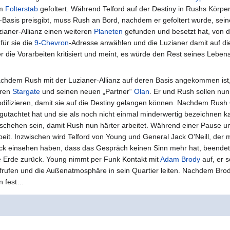
em
Folterstab
gefoltert. Während Telford auf der Destiny in Rushs Körper
nz-Basis preisgibt, muss Rush an Bord, nachdem er gefoltert wurde, s
zianer-Allianz einen weiteren
Planeten
gefunden und besetzt hat, von 
für sie die
9-Chevron
-Adresse anwählen und die Luzianer damit auf die
r die Vorarbeiten kritisiert und meint, es würde den Rest seines Lebe
chdem Rush mit der Luzianer-Allianz auf deren Basis angekommen ist,
ren
Stargate
und seinen neuen „Partner“
Olan
. Er und Rush sollen nun
difizieren, damit sie auf die Destiny gelangen können. Nachdem Rush 
gutachtet hat und sie als noch nicht einmal minderwertig bezeichnen k
schehen sein, damit Rush nun härter arbeitet. Während einer Pause 
beit. Inzwischen wird Telford von Young und General Jack O'Neill, der 
ck einsehen haben, dass das Gespräch keinen Sinn mehr hat, beende
e Erde zurück. Young nimmt per Funk Kontakt mit
Adam Brody
auf, er 
frufen und die Außenatmosphäre in sein Quartier leiten. Nachdem Brody 
an fest…