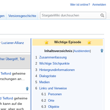
Wer ist online?
Anmelden
S
igen
Versionsgeschichte
u
c
h
e
Wichtige Episode
er
Luzianer-Allianz
Inhaltsverzeichnis
1
Zusammenfassung
her Übergriff, Teil
2
Wichtige Stichpunkte
3
Hintergrundinformationen
Telford
geheime
4
Dialogzitate
orschungen an…
5
Medien
6
Links und Verweise
6.1
Personen
d Telford
geheime
6.2
Orte
sh kann auf die
6.3
Objekte
d war, aber auch