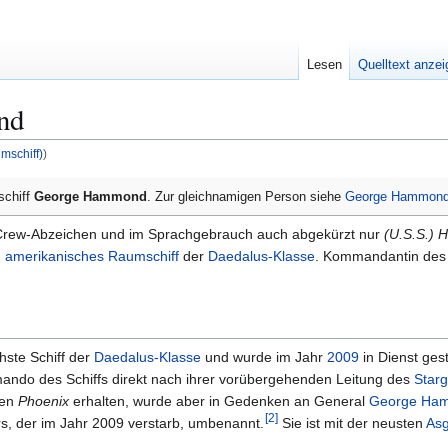
Lesen
Quelltext anze
nd
schiff)
)
schiff
George Hammond
. Zur gleichnamigen Person siehe
George Hammon
 Crew-Abzeichen und im Sprachgebrauch auch abgekürzt nur
(U.S.S.)
n
amerikanisches
Raumschiff
der
Daedalus-Klasse
. Kommandantin des 
hste Schiff der
Daedalus-Klasse
und wurde im Jahr
2009
in Dienst gest
do des Schiffs direkt nach ihrer vorübergehenden Leitung des
Star
men
Phoenix
erhalten, wurde aber in Gedenken an General
George Ha
[
2
]
rs, der im Jahr 2009 verstarb, umbenannt.
Sie ist mit der neusten
As