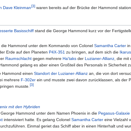
[
3
]
n
Dave Kleinman
waren bereits auf der Brücke der Hammond stationi
sserte Basisschiff
stand die George Hammond kurz vor der Fertigstell
rde die Hammond unter dem Kommando von Colonel
Samantha Carter
in
der Erde auf den Planeten
P4X-351
zu bringen, auf dem sich die
Ikarus
ner
Raumschlacht
gegen mehrere
Ha'taks
der
Luzianer-Allianz
, die mit
Hammond gelang es aber einen Großteil des Personals in Sicherheit z
 die Hammond einen
Standort der Luzianer-Allianz
an, die von dort versu
ei mehrere
F-302er
ein und musste zwei davon zurücklassen, als der P
[
3
]
pringen musste.
nix mit den Hybriden
e die George Hammond unter dem Namen Phoenix in die
Pegasus-Galaxie
kt
intensiviert hatte. Es gelang Colonel
Samantha Carter
eine Vielzahl 
durchzuführen. Einmal geriet das Schiff aber in einen Hinterhalt und 