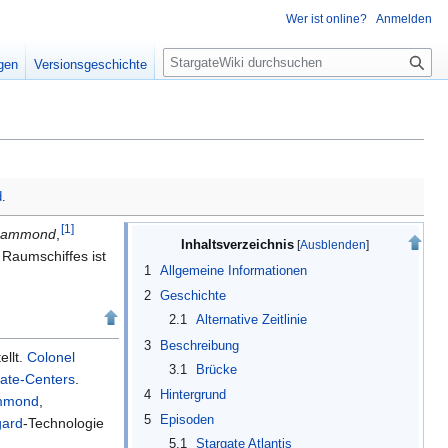
Wer ist online?
Anmelden
S
igen
Versionsgeschichte
u
c
h
e
d
.
[
1
]
 Hammond
,
Inhaltsverzeichnis
Raumschiffes ist
1
Allgemeine Informationen
2
Geschichte
2.1
Alternative Zeitlinie
3
Beschreibung
ellt.
Colonel
3.1
Brücke
gate-Centers
.
4
Hintergrund
mmond
,
5
Episoden
gard
-Technologie
5.1
Stargate Atlantis