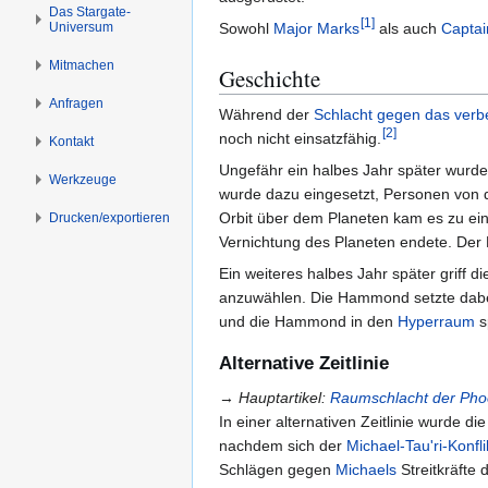
n
n
Das Stargate-
[
1
]
Universum
s
g
Sowohl
Major
Marks
als auch
Captai
p
e
Mitmachen
Geschichte
r
n
i
Anfragen
Während der
Schlacht gegen das verbe
n
[
2
]
noch nicht einsatzfähig.
Kontakt
g
Ungefähr ein halbes Jahr später wu
e
Werkzeuge
wurde dazu eingesetzt, Personen von 
n
Orbit über dem Planeten kam es zu ei
Drucken/­exportieren
Vernichtung des Planeten endete. Der 
Ein weiteres halbes Jahr später griff
anzuwählen. Die Hammond setzte dab
und die Hammond in den
Hyperraum
s
Alternative Zeitlinie
→
Hauptartikel:
Raumschlacht der Phoe
In einer alternativen Zeitlinie wurd
nachdem sich der
Michael-Tau'ri-Konfli
Schlägen gegen
Michaels
Streitkräfte 