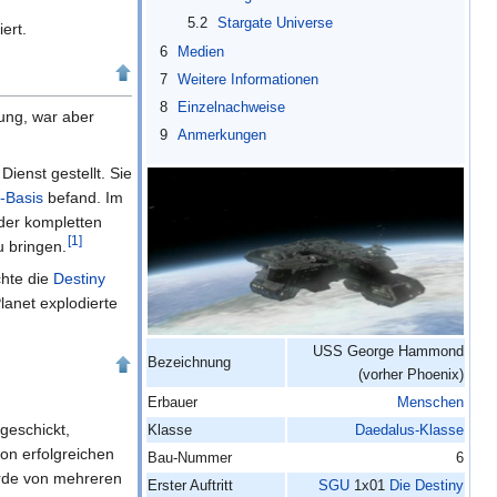
5.2
Stargate Universe
ert.
6
Medien
7
Weitere Informationen
8
Einzelnachweise
ung, war aber
9
Anmerkungen
 Dienst gestellt. Sie
-Basis
befand. Im
 der kompletten
[
1
]
u bringen.
chte die
Destiny
lanet explodierte
USS George Hammond
Bezeichnung
(vorher Phoenix)
Erbauer
Menschen
geschickt,
Klasse
Daedalus-Klasse
von erfolgreichen
Bau-Nummer
6
wurde von mehreren
Erster Auftritt
SGU
1x01
Die Destiny