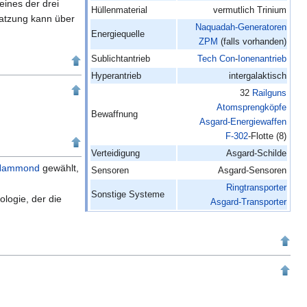
ines der drei
Hüllenmaterial
vermutlich Trinium
satzung kann über
Naquadah-Generatoren
Energiequelle
ZPM
(falls vorhanden)
Sublichtantrieb
Tech Con
-
Ionenantrieb
Hyperantrieb
intergalaktisch
32
Railguns
Atomsprengköpfe
Bewaffnung
Asgard-Energiewaffen
F-302
-Flotte (8)
Verteidigung
Asgard-Schilde
Hammond
gewählt,
Sensoren
Asgard-Sensoren
Ringtransporter
Sonstige Systeme
ologie, der die
Asgard-Transporter