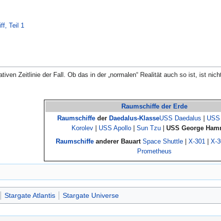
ff, Teil 1
Dies war zumindest in der alternativen Zeitlinie der Fall. Ob das in der „normalen“ Realität auch so ist, 
Raumschiffe der Erde
Raumschiffe
der
Daedalus-Klasse
USS Daedalus
|
USS
Korolev
|
USS Apollo
|
Sun Tzu
|
USS George Ha
Raumschiffe
anderer Bauart
Space Shuttle
|
X-301
|
X-3
Prometheus
Stargate Atlantis
Stargate Universe