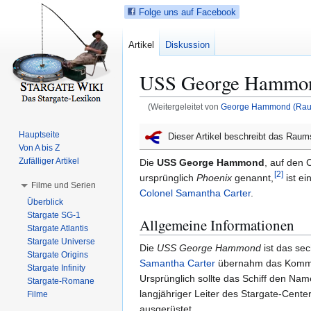
Folge uns auf Facebook
Artikel
Diskussion
USS George Hammo
(Weitergeleitet von
George Hammond (Raum
Z
Z
Hauptseite
Dieser Artikel beschreibt das Raum
u
u
Von A bis Z
r
r
Zufälliger Artikel
Die
USS George Hammond
, auf den
[
2
]
N
S
ursprünglich
Phoenix
genannt,
ist ei
Filme und Serien
a
u
Colonel
Samantha Carter
.
Überblick
v
c
Stargate SG-1
Allgemeine Informationen
i
h
Stargate Atlantis
g
e
Stargate Universe
Die
USS George Hammond
ist das sec
a
s
Stargate Origins
Samantha Carter
übernahm das Komman
t
p
Stargate Infinity
Ursprünglich sollte das Schiff den Na
Stargate-Romane
i
r
langjähriger Leiter des Stargate-Cente
Filme
o
i
ausgerüstet.