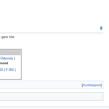
ist nicht ganz klar.
 Odyssey
|
mmond
02
|
F-302
|
Ausklappen