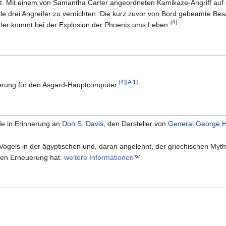
t. Mit einem von Samantha Carter angeordneten Kamikaze-Angriff auf e
lle drei Angreifer zu vernichten. Die kurz zuvor von Bord gebeamte Be
[
4
]
ter kommt bei der Explosion der Phoenix ums Leben.
[
4
]
[
A 1
]
uerung für den Asgard-Hauptcomputer.
e in Erinnerung an
Don S. Davis
, den Darsteller von
General
George 
Vogels in der ägyptischen und, daran angelehnt, der griechischen Myth
den Erneuerung hat.
weitere Informationen