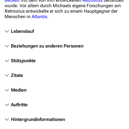
Beckett
mit dem von ihm entwickelten
Retrovirus
behandelt
Filme
wurde. Vor allem durch Michaels eigene Forschungen am
Retrovirus entwickelte er sich zu einem Hauptgegner der
Menschen in
Atlantis
.
Das Stargate-Universum
Themenportal
Lebenslauf
Personen
Beziehungen zu anderen Personen
Völker
Orte
Stützpunkte
Objekte
Zitate
Zeitleiste
Medien
Fanprojekte
Kommerzielles
Auftritte
Mitmachen
Hintergrundinformationen
Hilfe