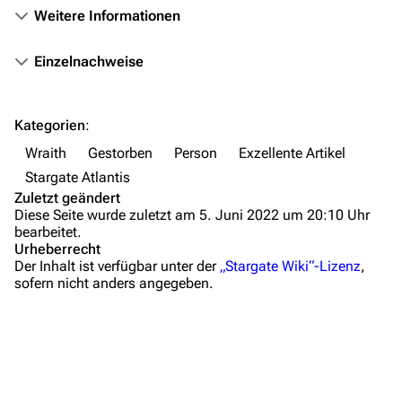
Weitere Informationen
Autorenportal
Themengruppen
Einzelnachweise
Letzte Änderungen
Lebenslauf
FAQ
Kategorien
:
Gefangennahme und Umwandlung in einen Menschen
Wiki-Diskussion
Wraith
Gestorben
Person
Exzellente Artikel
Das Retrovirus als Waffe
Stargate Atlantis
Anfragen
Erschaffung des Iratus-Mensch-Hybriden
Zuletzt geändert
Diese Seite wurde zuletzt am 5. Juni 2022 um 20:10 Uhr
Entführung der Athosianer und Weiterentwicklung des H
Administrations-Übersicht
bearbeitet.
Urheberrecht
Weitere Hybrid-Forschung
Löschantrag
Der Inhalt ist verfügbar unter der
„Stargate Wiki“-Lizenz
,
sofern nicht anders angegeben.
Invasion von Atlantis und Tod
Vandalismus melden
Alternative Zeitlinie
Technik-Zentrale
Beziehungen zu anderen Personen
Admin-Anfragen
Teyla Emmagan
Bot-Anfragen
Carson Beckett und dessen Klon