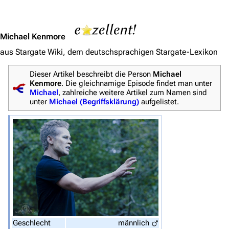
Jump to content
Michael Kenmore
aus Stargate Wiki, dem deutschsprachigen Stargate-Lexikon
Dieser Artikel beschreibt die Person
Michael
Kenmore
. Die gleichnamige Episode findet man unter
Michael
, zahlreiche weitere Artikel zum Namen sind
unter
Michael (Begriffsklärung)
aufgelistet.
3638
2133
346.354
Navigation
Hauptseite
Geschlecht
männlich