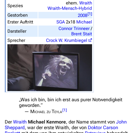
ehem.
Wraith
Spezies
Von A bis Z
Wraith-Mensch-Hybrid
[
1
]
Gestorben
2008
Zufälliger Artikel
Erster Auftritt
SGA
2x18
Michael
Spezialseiten
Connor Trinneer
/
Darsteller
Brent Stait
Datei hochladen
Sprecher
Crock W. Krumbiegel
Filme und Serien
Überblick
Stargate SG-1
Stargate Atlantis
Stargate Universe
„Was ich bin, bin ich erst aus purer Notwendigkeit
geworden.“
Stargate Origins
[
1
]
—
Michael zu Teyla
Stargate Infinity
Der
Wraith
Michael Kenmore
, der Name stammt von
John
Sheppard
, war der erste Wraith, der von
Doktor
Carson
Stargate-Romane