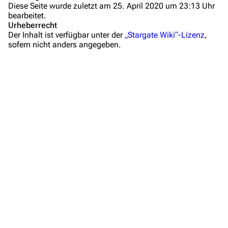
Diese Seite wurde zuletzt am 25. April 2020 um 23:13 Uhr
bearbeitet.
Mitmachen
Urheberrecht
Der Inhalt ist verfügbar unter der
„Stargate Wiki“-Lizenz
,
Hilfe
sofern nicht anders angegeben.
Autorenportal
Themengruppen
Letzte Änderungen
FAQ
Wiki-Diskussion
Anfragen
Administrations-Übersicht
Löschantrag
Vandalismus melden