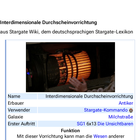
Jump to content
Navigation
Interdimensionale Durchscheinvorrichtung
Hauptseite
aus Stargate Wiki, dem deutschsprachigen Stargate-Lexikon
Von A bis Z
Zufälliger Artikel
Spezialseiten
Datei hochladen
Filme und Serien
Überblick
Name
Interdimensionale Durchscheinvorrichtung
Erbauer
Antiker
Stargate SG-1
Verwender
Stargate-Kommando
Galaxie
Milchstraße
Stargate Atlantis
Erster Auftritt
SG1
6x13
Die Unsichtbaren
Stargate Universe
Funktion
Mit dieser Vorrichtung kann man die
Wesen
anderer