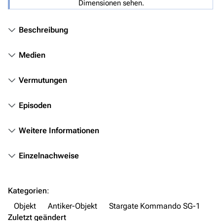
Stargate Origins
Dimensionen sehen.
Stargate Infinity
Beschreibung
Stargate-Romane
Filme
Medien
Das Stargate-Universum
Vermutungen
Themenportal
Episoden
Personen
Weitere Informationen
Völker
Orte
Einzelnachweise
Objekte
Zeitleiste
Kategorien
:
Fanprojekte
Objekt
Antiker-Objekt
Stargate Kommando SG-1
Zuletzt geändert
Kommerzielles