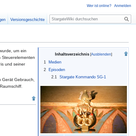
Wer ist online?
Anmelden
S
igen
Versionsgeschichte
u
c
h
e
wurde, um ein
Inhaltsverzeichnis
en Steuerelementen
1
Medien
ris und seiner
2
Episoden
2.1
Stargate Kommando SG-1
m Gerät Gebrauch,
 Raumschiff.