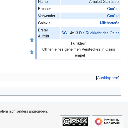
Name
Amulett-Schlüssel
Erbauer
Goa'uld
Verwender
Goa'uld
Galaxie
Milchstraße
Erster
SG1
4x13
Die Rückkehr des Osiris
Auftritt
Funktion
Öffnen eines geheimen Versteckes in Osiris
Tempel
Ausklappen
sofern nicht anders angegeben.