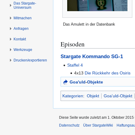
s
g
Das Stargate-
Universum
p
e
r
n
Mitmachen
i
Das Amulett in der Datenbank
n
Anfragen
g
Kontakt
e
Episoden
n
Werkzeuge
Stargate Kommando SG-1
Drucken/­exportieren
Staffel 4
4x13
Die Rückkehr des Osiris
Goa'uld
-
Objekte
Kategorien
:
Objekt
Goa'uld-Objekt
Diese Seite wurde zuletzt am 1. Oktober 2015 
Datenschutz
Über StargateWiki
Haftungsa