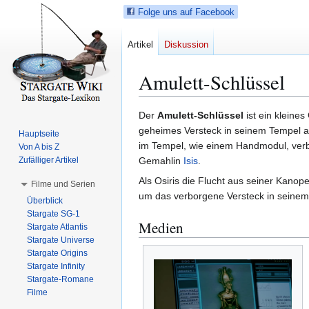
Folge uns auf Facebook
Artikel
Diskussion
Amulett-Schlüssel
Z
Z
Der
Amulett-Schlüssel
ist ein kleine
u
u
geheimes Versteck in seinem Tempel a
Hauptseite
r
r
im Tempel, wie einem Handmodul, ver
Von A bis Z
N
S
Zufälliger Artikel
Gemahlin
Isis
.
a
u
Als Osiris die Flucht aus seiner Kanop
Filme und Serien
v
c
um das verborgene Versteck in seinem 
Überblick
i
h
Stargate SG-1
g
e
Medien
Stargate Atlantis
a
s
Stargate Universe
t
p
Stargate Origins
i
r
Stargate Infinity
Stargate-Romane
o
i
Filme
n
n