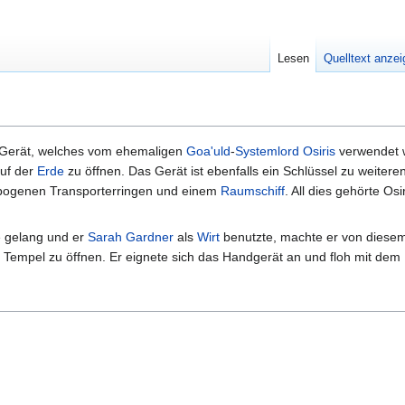
Lesen
Quelltext anze
s Gerät, welches vom ehemaligen
Goa'uld
-
Systemlord
Osiris
verwendet 
uf der
Erde
zu öffnen. Das Gerät ist ebenfalls ein Schlüssel zu weiter
bogenen Transporterringen und einem
Raumschiff
. All dies gehörte Osi
e gelang und er
Sarah Gardner
als
Wirt
benutzte, machte er von diese
Tempel zu öffnen. Er eignete sich das Handgerät an und floh mit dem