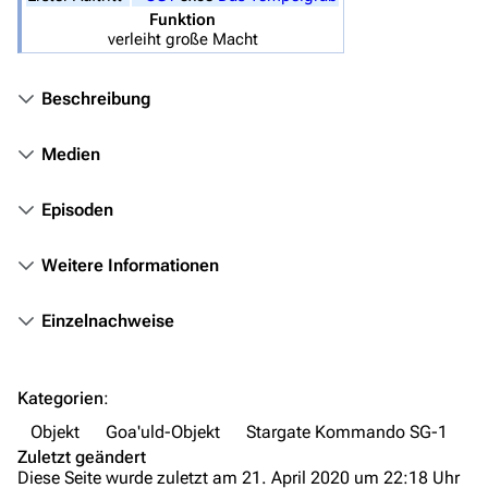
Stargate Infinity
Funktion
verleiht große Macht
Stargate-Romane
Filme
Beschreibung
Das Stargate-Universum
Medien
Themenportal
Episoden
Personen
Weitere Informationen
Völker
Orte
Einzelnachweise
Objekte
Zeitleiste
Kategorien
:
Fanprojekte
Objekt
Goa'uld-Objekt
Stargate Kommando SG-1
Zuletzt geändert
Kommerzielles
Diese Seite wurde zuletzt am 21. April 2020 um 22:18 Uhr