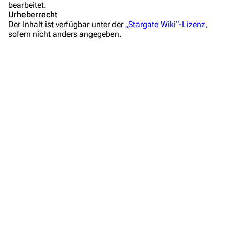
bearbeitet.
Mitmachen
Urheberrecht
Der Inhalt ist verfügbar unter der
„Stargate Wiki“-Lizenz
,
Hilfe
sofern nicht anders angegeben.
Autorenportal
Themengruppen
Letzte Änderungen
FAQ
Wiki-Diskussion
Anfragen
Administrations-Übersicht
Löschantrag
Vandalismus melden
Technik-Zentrale