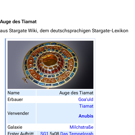
Jump to content
Navigation
Hauptseite
Auge des Tiamat
Von A bis Z
aus Stargate Wiki, dem deutschsprachigen Stargate-Lexikon
Zufälliger Artikel
Spezialseiten
Datei hochladen
Filme und Serien
Überblick
Name
Auge des Tiamat
Stargate SG-1
Erbauer
Goa'uld
Tiamat
Stargate Atlantis
Verwender
Anubis
Stargate Universe
Galaxie
Milchstraße
Stargate Origins
Erster Auftritt
SG1
5x08
Das Tempelgrab