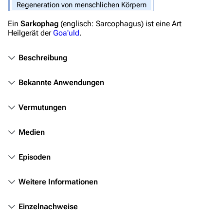
Regeneration von menschlichen Körpern
Stargate SG-1
Ein
Sarkophag
(
englisch: Sarcophagus
) ist eine Art
Stargate Atlantis
Heilgerät der
Goa'uld
.
Stargate Universe
Beschreibung
Stargate Origins
Bekannte Anwendungen
Stargate Infinity
Stargate-Romane
Vermutungen
Filme
Medien
Das Stargate-Universum
Episoden
Themenportal
Personen
Weitere Informationen
Völker
Einzelnachweise
Orte