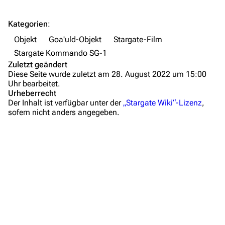
Objekte
Kategorien
:
Zeitleiste
Objekt
Goa'uld-Objekt
Stargate-Film
Fanprojekte
Stargate Kommando SG-1
Zuletzt geändert
Kommerzielles
Diese Seite wurde zuletzt am 28. August 2022 um 15:00
Uhr bearbeitet.
Mitmachen
Urheberrecht
Der Inhalt ist verfügbar unter der
„Stargate Wiki“-Lizenz
,
Hilfe
sofern nicht anders angegeben.
Autorenportal
Themengruppen
Letzte Änderungen
FAQ
Wiki-Diskussion
Anfragen