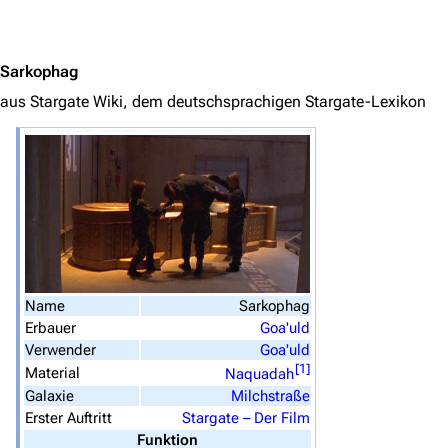
Jump to content
Sarkophag
aus Stargate Wiki, dem deutschsprachigen Stargate-Lexikon
3638
2133
346.355
Navigation
Hauptseite
Von A bis Z
Zufälliger Artikel
Name
Sarkophag
Spezialseiten
Erbauer
Goa'uld
Verwender
Goa'uld
Datei hochladen
[
1
]
Material
Naquadah
Galaxie
Milchstraße
Filme und Serien
Erster Auftritt
Stargate – Der Film
Funktion
Überblick