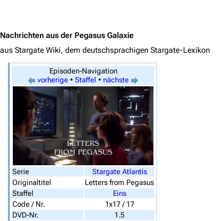
Jump to content
Nachrichten aus der Pegasus Galaxie
aus Stargate Wiki, dem deutschsprachigen Stargate-Lexikon
Episoden-Navigation
vorherige
•
Staffel
•
nächste
3638
2133
346.354
Serie
Stargate Atlantis
Originaltitel
Letters from Pegasus
Staffel
Eins
Navigation
Code / Nr.
1x17 / 17
Hauptseite
DVD-Nr.
1.5