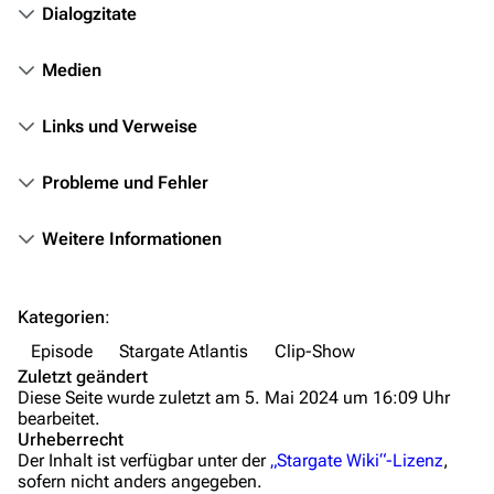
Filme
Dialogzitate
Das Stargate-Universum
Medien
Themenportal
Links und Verweise
Personen
Probleme und Fehler
Völker
Orte
Weitere Informationen
Objekte
Zeitleiste
Kategorien
:
Fanprojekte
Episode
Stargate Atlantis
Clip-Show
Zuletzt geändert
Kommerzielles
Diese Seite wurde zuletzt am 5. Mai 2024 um 16:09 Uhr
bearbeitet.
Mitmachen
Urheberrecht
Der Inhalt ist verfügbar unter der
„Stargate Wiki“-Lizenz
,
Hilfe
sofern nicht anders angegeben.