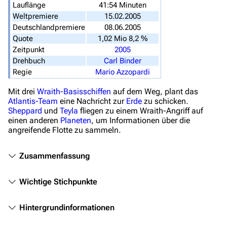
Lauflänge
41:54 Minuten
Von A bis Z
Weltpremiere
15.02.2005
Zufälliger Artikel
Deutschlandpremiere
08.06.2005
Quote
1,02 Mio 8,2 %
Spezialseiten
Zeitpunkt
2005
Drehbuch
Carl Binder
Datei hochladen
Regie
Mario Azzopardi
Filme und Serien
Mit drei
Wraith-Basisschiffen
auf dem Weg, plant das
Atlantis-Team
eine Nachricht zur
Erde
zu schicken.
Überblick
Sheppard
und
Teyla
fliegen zu einem Wraith-Angriff auf
einen anderen
Planeten
, um Informationen über die
Stargate SG-1
angreifende Flotte zu sammeln.
Stargate Atlantis
Zusammenfassung
Stargate Universe
Stargate Origins
Wichtige Stichpunkte
Stargate Infinity
Hintergrundinformationen
Stargate-Romane