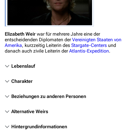
Navigation
Hauptseite
Von A bis Z
Elizabeth Weir
war für mehrere Jahre eine der
Zufälliger Artikel
entscheidenden Diplomaten der
Vereinigten Staaten von
Amerika
, kurzzeitig Leiterin des
Stargate-Centers
und
Spezialseiten
danach auch zivile Leiterin der
Atlantis-Expedition
.
Datei hochladen
Lebenslauf
Filme und Serien
Charakter
Überblick
Stargate SG-1
Beziehungen zu anderen Personen
Stargate Atlantis
Alternative Weirs
Stargate Universe
Stargate Origins
Hintergrundinformationen