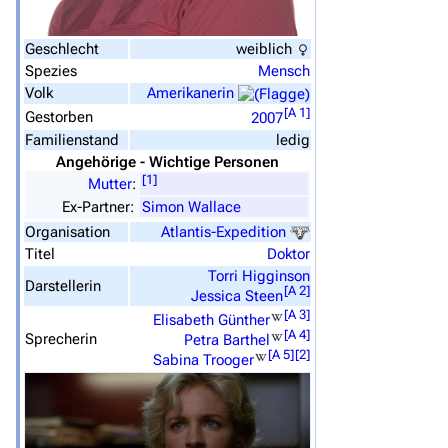
Geschlecht
weiblich
Spezies
Mensch
Volk
Amerikanerin
[
A 1
]
Gestorben
2007
Familienstand
ledig
Angehörige - Wichtige Personen
[
1
]
Mutter
:
Ex-Partner:
Simon Wallace
Organisation
Atlantis-Expedition
Titel
Doktor
Torri Higginson
Darstellerin
[
A 2
]
Jessica Steen
[
A 3
]
Elisabeth Günther
[
A 4
]
Sprecherin
Petra Barthel
[
A 5
]
[
2
]
Sabina Trooger
3639
2133
346.358