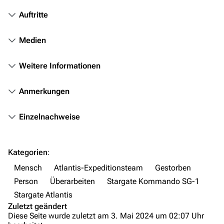
Stargate Infinity
Auftritte
Stargate-Romane
Medien
Filme
Das Stargate-Universum
Weitere Informationen
Themenportal
Anmerkungen
Personen
Einzelnachweise
Völker
Orte
Kategorien
:
Objekte
Mensch
Atlantis-Expeditionsteam
Gestorben
Zeitleiste
Person
Überarbeiten
Stargate Kommando SG-1
Fanprojekte
Stargate Atlantis
Zuletzt geändert
Kommerzielles
Diese Seite wurde zuletzt am 3. Mai 2024 um 02:07 Uhr