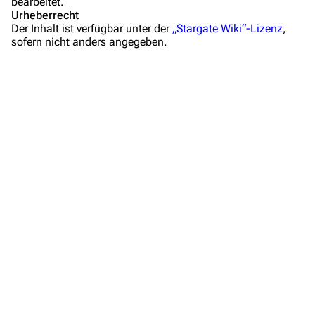
bearbeitet.
Mitmachen
Urheberrecht
Der Inhalt ist verfügbar unter der
„Stargate Wiki“-Lizenz
,
Hilfe
sofern nicht anders angegeben.
Autorenportal
Themengruppen
Letzte Änderungen
FAQ
Wiki-Diskussion
Anfragen
Administrations-Übersicht
Löschantrag
Vandalismus melden
Technik-Zentrale