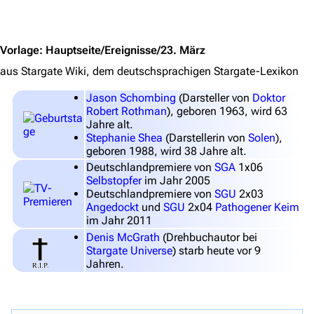
Jump to content
Stargate-Romane
Filme
Vorlage
:
Hauptseite/Ereignisse/23. März
aus Stargate Wiki, dem deutschsprachigen Stargate-Lexikon
Das Stargate-Universum
Jason Schombing
(Darsteller von
Doktor
Themenportal
Robert Rothman
), geboren 1963, wird 63
Jahre alt.
Personen
Stephanie Shea
(Darstellerin von
Solen
),
geboren 1988, wird 38 Jahre alt.
Völker
Deutschlandpremiere von
SGA
1x06
Orte
Selbstopfer
im Jahr 2005
Deutschlandpremiere von
SGU
2x03
Objekte
Angedockt
und
SGU
2x04
Pathogener Keim
im Jahr 2011
Zeitleiste
Denis McGrath
(Drehbuchautor bei
Stargate Universe
) starb heute vor 9
Fanprojekte
Jahren.
Kommerzielles
Mitmachen