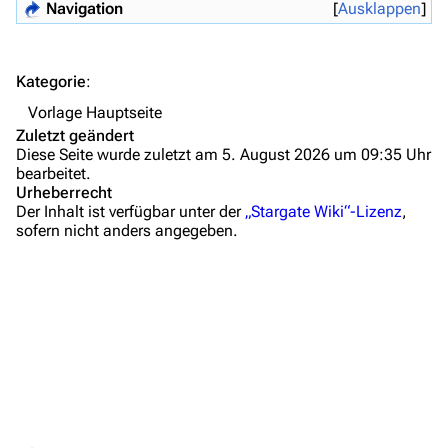
Navigation
Ausklappen
Hilfe
Autorenportal
Kategorie
:
Themengruppen
Vorlage Hauptseite
Zuletzt geändert
Letzte Änderungen
Diese Seite wurde zuletzt am 5. August 2026 um 09:35 Uhr
bearbeitet.
FAQ
Urheberrecht
Der Inhalt ist verfügbar unter der
„Stargate Wiki“-Lizenz
,
Wiki-Diskussion
sofern nicht anders angegeben.
Anfragen
Administrations-Übersicht
Löschantrag
Vandalismus melden
Technik-Zentrale
Admin-Anfragen