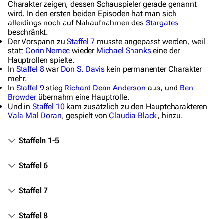
Charakter zeigen, dessen Schauspieler gerade genannt
wird. In den ersten beiden Episoden hat man sich
Datei hochladen
allerdings noch auf Nahaufnahmen des
Stargates
beschränkt.
Filme und Serien
Der Vorspann zu
Staffel 7
musste angepasst werden, weil
statt
Corin Nemec
wieder
Michael Shanks
eine der
Überblick
Hauptrollen spielte.
In
Staffel 8
war
Don S. Davis
kein permanenter Charakter
Stargate SG-1
mehr.
In
Staffel 9
stieg
Richard Dean Anderson
aus, und
Ben
Stargate Atlantis
Browder
übernahm eine Hauptrolle.
Und in
Staffel 10
kam zusätzlich zu den Hauptcharakteren
Stargate Universe
Vala Mal Doran
, gespielt von
Claudia Black
, hinzu.
Stargate Origins
Staffeln 1-5
Stargate Infinity
Stargate-Romane
Staffel 6
Filme
Staffel 7
Das Stargate-Universum
Staffel 8