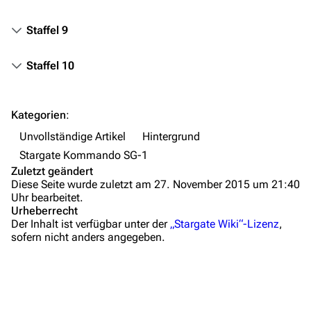
Themenportal
Personen
Staffel 9
Völker
Staffel 10
Orte
Objekte
Kategorien
:
Zeitleiste
Unvollständige Artikel
Hintergrund
Fanprojekte
Stargate Kommando SG-1
Zuletzt geändert
Kommerzielles
Diese Seite wurde zuletzt am 27. November 2015 um 21:40
Uhr bearbeitet.
Mitmachen
Urheberrecht
Der Inhalt ist verfügbar unter der
„Stargate Wiki“-Lizenz
,
Hilfe
sofern nicht anders angegeben.
Autorenportal
Themengruppen
Letzte Änderungen