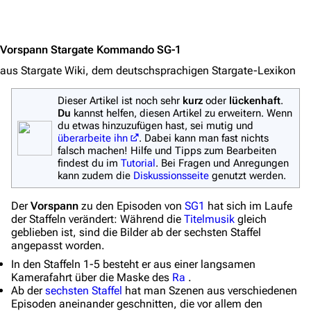
Jump to content
Vorspann Stargate Kommando SG-1
aus Stargate Wiki, dem deutschsprachigen Stargate-Lexikon
Dieser Artikel ist noch sehr
kurz
oder
lückenhaft
.
Du
kannst helfen, diesen Artikel zu erweitern. Wenn
du etwas hinzuzufügen hast, sei mutig und
überarbeite ihn
. Dabei kann man fast nichts
falsch machen! Hilfe und Tipps zum Bearbeiten
3639
2133
346.444
findest du im
Tutorial
. Bei Fragen und Anregungen
kann zudem die
Diskussionsseite
genutzt werden.
Der
Vorspann
zu den Episoden von
SG1
hat sich im Laufe
Navigation
der Staffeln verändert: Während die
Titelmusik
gleich
Hauptseite
geblieben ist, sind die Bilder ab der sechsten Staffel
angepasst worden.
Von A bis Z
In den Staffeln 1-5 besteht er aus einer langsamen
Kamerafahrt über die Maske des
Ra
.
Zufälliger Artikel
Ab der
sechsten Staffel
hat man Szenen aus verschiedenen
Episoden aneinander geschnitten, die vor allem den
Spezialseiten