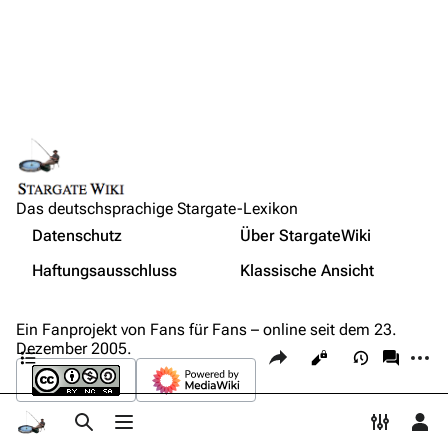
Bot-Anfragen
Kontakt
Übersicht
E-Mail
Links auf diese Seite
Feedback
Änderungen an verlinkten Seiten
Lebenslauf
IRC-Channel
Das deutschsprachige Stargate-Lexikon
Permanenter Link
Auftritte
Nicht angemeldet
Datenschutz
Über StargateWiki
Seiten­­informationen
Stargate Kommando SG-1
Drucken/­exportieren
Ihre IP-Adresse wird öffentlich sichtbar sein, wenn Sie
Haftungsausschluss
Klassische Ansicht
Änderungen vornehmen.
Weitere Informationen
Seite zitieren
Buch erstellen
Einzelnachweise
Alle ausklappen
Wer ist online?
Als PDF herunterladen
Ein Fanprojekt von Fans für Fans – online seit dem 23.
Inhaltsverzeichnis
Dezember 2005.
Diese Seite teilen
Weiter
Ansichten
associ
Druckversion
Anmelden
Suche aufrufen
Menü aufrufen
Toggle p
Per