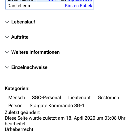
Stargate-Romane
Darstellerin
Kirsten Robek
Filme
Lebenslauf
Das Stargate-Universum
Auftritte
Themenportal
Personen
Weitere Informationen
Völker
Einzelnachweise
Orte
Objekte
Kategorien
:
Zeitleiste
Mensch
SGC-Personal
Lieutenant
Gestorben
Fanprojekte
Person
Stargate Kommando SG-1
Zuletzt geändert
Kommerzielles
Diese Seite wurde zuletzt am 18. April 2020 um 03:08 Uhr
bearbeitet.
Mitmachen
Urheberrecht