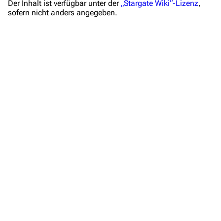
Der Inhalt ist verfügbar unter der
„Stargate Wiki“-Lizenz
,
Hilfe
sofern nicht anders angegeben.
Autorenportal
Themengruppen
Letzte Änderungen
FAQ
Wiki-Diskussion
Anfragen
Administrations-Übersicht
Löschantrag
Vandalismus melden
Technik-Zentrale
Admin-Anfragen