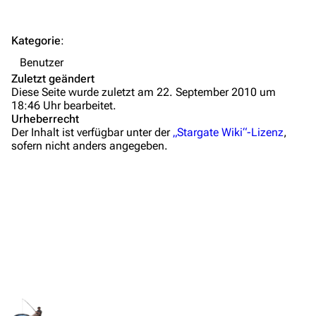
FAQ
Wiki-Diskussion
Kategorie
:
Anfragen
Benutzer
Zuletzt geändert
Administrations-Übersicht
Diese Seite wurde zuletzt am 22. September 2010 um
18:46 Uhr bearbeitet.
Löschantrag
Urheberrecht
Der Inhalt ist verfügbar unter der
„Stargate Wiki“-Lizenz
,
Vandalismus melden
sofern nicht anders angegeben.
Technik-Zentrale
Über mich
Admin-Anfragen
Anime und Manga Serien
Bot-Anfragen
Sci Fi Serien
Meine Lieblings Bücher
Kontakt
Meine Lieblings Filme
Übersicht
Links auf diese Seite
Meine Lieblings Spiele
E-Mail
Änderungen an verlinkten Seiten
Meine Lieblings Mods bei Steam