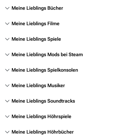
Personen
Meine Lieblings Bücher
Völker
Orte
Meine Lieblings Filme
Objekte
Meine Lieblings Spiele
Zeitleiste
Meine Lieblings Mods bei Steam
Fanprojekte
Kommerzielles
Meine Lieblings Spielkonsolen
Mitmachen
Meine Lieblings Musiker
Hilfe
Meine Lieblings Soundtracks
Autorenportal
Themengruppen
Meine Lieblings Höhrspiele
Letzte Änderungen
Meine Lieblings Höhrbücher