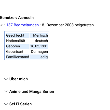
Jump to content
Filme und Serien
Benutzer
:
Asmodin
Überblick
♂
137 Bearbeitungen
8. Dezember 2008
beigetreten
Stargate SG-1
Geschlecht
Menlisch
Stargate Atlantis
Nationalität
deutsch
Geboren
16.02.1991
Stargate Universe
Geburtsort
Dormagen
Stargate Origins
Familienstand
Ledig
Stargate Infinity
Stargate-Romane
Über mich
Filme
Anime und Manga Serien
Das Stargate-Universum
Themenportal
Sci Fi Serien