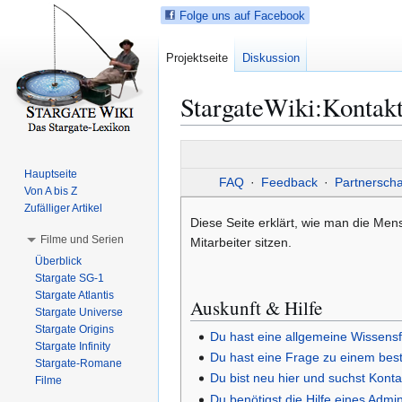
Folge uns auf Facebook
Projektseite
Diskussion
StargateWiki
:
Kontak
Z
Z
u
u
Hauptseite
FAQ
·
Feedback
·
Partnerscha
r
r
Von A bis Z
N
S
Zufälliger Artikel
Diese Seite erklärt, wie man die Mens
a
u
Filme und Serien
Mitarbeiter sitzen.
v
c
Überblick
i
h
Stargate SG-1
g
e
Stargate Atlantis
Auskunft & Hilfe
a
s
Stargate Universe
t
p
Stargate Origins
Du hast eine allgemeine Wissens
i
r
Stargate Infinity
Du hast eine Frage zu einem best
Stargate-Romane
o
i
Du bist neu hier und suchst Kont
Filme
n
n
Du benötigst die Hilfe eines Admin