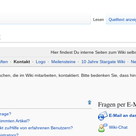
Lesen
Quelltext anze
t
Hier findest Du interne Seiten zum Wiki selbs
ften
·
Kontakt
·
Logo
·
Meilensteine
·
10 Jahre Stargate Wiki
·
Ne
chen, die im Wiki mitarbeiten, kontaktiert. Bitte bedenken Sie, dass hin
Fragen per E-
frage?
E-Mail an da
immten Artikel?
Wiki-Chat
akt zu/Hilfe von erfahrenen Benutzern?
istrators?