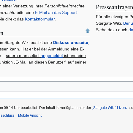
Presseanfrage
h einer Verletzung Ihrer
Persönlichkeitsrechte
errechte
bitte eine
E-Mail an das Support-
Für alle etwaigen 
ie direkt das
Kontaktformular
.
Stargate Wiki,
Benu
Siehe dazu auch
d
en
n Stargate Wiki besitzt eine
Diskussionsseite
,
assen kann. Hat er bei der Anmeldung eine E-
hn –
sofern man selbst
angemeldet
ist und eine
unktion „E-Mail an diesen Benutzer“ auf seiner
m 09:14 Uhr bearbeitet.
Der Inhalt ist verfügbar unter der
„Stargate Wiki“-Lizenz
, s
usschluss
Mobile Ansicht