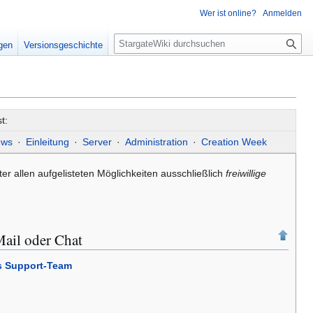
Wer ist online?
Anmelden
S
igen
Versionsgeschichte
u
c
h
e
t:
ws
·
Einleitung
·
Server
·
Administration
·
Creation Week
ter allen aufgelisteten Möglichkeiten ausschließlich
freiwillige
Mail oder Chat
s Support-Team