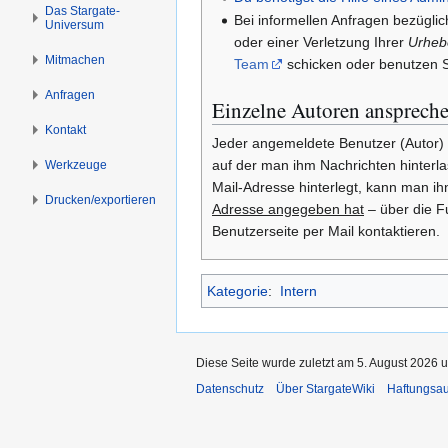
s
g
Das Stargate-
Bei informellen Anfragen bezüglic
Universum
p
e
oder einer Verletzung Ihrer
Urheb
r
n
Mitmachen
Team
schicken oder benutzen S
i
n
Anfragen
Einzelne Autoren ansprech
g
Kontakt
e
Jeder angemeldete Benutzer (Autor) i
n
auf der man ihm Nachrichten hinterl
Werkzeuge
Mail-Adresse hinterlegt, kann man i
Drucken/­exportieren
Adresse angegeben hat
– über die F
Benutzerseite per Mail kontaktieren.
Kategorie
:
Intern
Diese Seite wurde zuletzt am 5. August 2026 u
Datenschutz
Über StargateWiki
Haftungsa