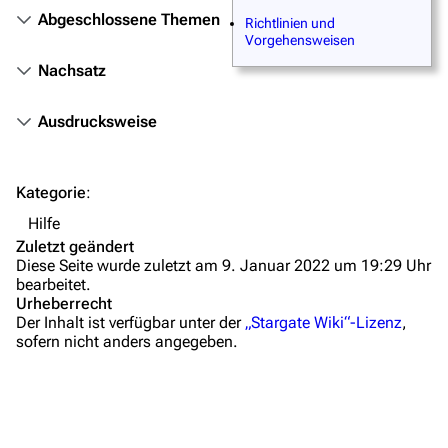
Abgeschlossene Themen
Richtlinien und
Fanprojekte
Vorgehensweisen
Kommerzielles
Nachsatz
Mitmachen
Ausdrucksweise
Hilfe
Autorenportal
Kategorie
:
Themengruppen
Hilfe
Zuletzt geändert
Letzte Änderungen
Diese Seite wurde zuletzt am 9. Januar 2022 um 19:29 Uhr
bearbeitet.
FAQ
Urheberrecht
Der Inhalt ist verfügbar unter der
„Stargate Wiki“-Lizenz
,
Wiki-Diskussion
sofern nicht anders angegeben.
Anfragen
Administrations-Übersicht
Löschantrag