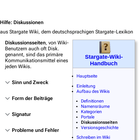
Jump to content
Stargate Universe
Stargate Origins
Hilfe
:
Diskussionen
aus Stargate Wiki, dem deutschsprachigen Stargate-Lexikon
Stargate Infinity
Diskussionsseiten
, von Wiki-
Stargate-Romane
Benutzern auch oft
Disk.
genannt, sind das primäre
Filme
Stargate-Wiki-
Kommunikationsmittel eines
Handbuch
jeden Wikis.
Das Stargate-Universum
Hauptseite
Themenportal
Sinn und Zweck
Einleitung
Aufbau des Wikis
Personen
Form der Beiträge
Definitionen
Völker
Namensräume
Kategorien
Signatur
Orte
Portale
Diskussionsseiten
Objekte
Versionsgeschichte
Probleme und Fehler
Zeitleiste
Schreiben im Wiki