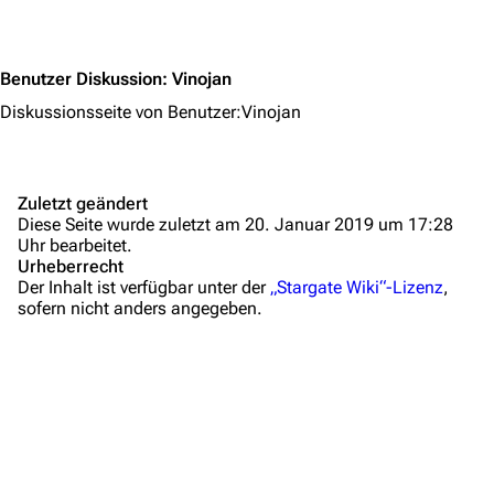
Jump to content
Hilfe
Autorenportal
Benutzer Diskussion
:
Vinojan
Themengruppen
Diskussionsseite von Benutzer:Vinojan
Letzte Änderungen
FAQ
Zuletzt geändert
Wiki-Diskussion
Diese Seite wurde zuletzt am 20. Januar 2019 um 17:28
Uhr bearbeitet.
Urheberrecht
Anfragen
Der Inhalt ist verfügbar unter der
„Stargate Wiki“-Lizenz
,
sofern nicht anders angegeben.
Administrations-Übersicht
Löschantrag
Vandalismus melden
Technik-Zentrale
Admin-Anfragen