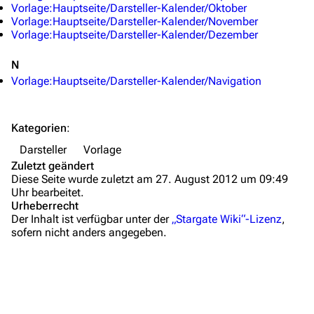
Vorlage:Hauptseite/Darsteller-Kalender/Oktober
Autorenportal
Vorlage:Hauptseite/Darsteller-Kalender/November
Vorlage:Hauptseite/Darsteller-Kalender/Dezember
Themengruppen
Letzte Änderungen
N
Vorlage:Hauptseite/Darsteller-Kalender/Navigation
FAQ
Wiki-Diskussion
Kategorien
:
Anfragen
Darsteller
Vorlage
Zuletzt geändert
Administrations-Übersicht
Diese Seite wurde zuletzt am 27. August 2012 um 09:49
Uhr bearbeitet.
Löschantrag
Urheberrecht
Der Inhalt ist verfügbar unter der
„Stargate Wiki“-Lizenz
,
Vandalismus melden
sofern nicht anders angegeben.
Technik-Zentrale
Admin-Anfragen
Bot-Anfragen