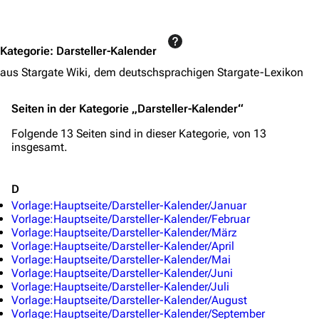
Jump to content
Filme
Das Stargate-Universum
Kategorie
:
Darsteller-Kalender
Themenportal
aus Stargate Wiki, dem deutschsprachigen Stargate-Lexikon
Personen
Seiten in der Kategorie „Darsteller-Kalender“
Völker
Folgende 13 Seiten sind in dieser Kategorie, von 13
Orte
insgesamt.
Objekte
D
Zeitleiste
Vorlage:Hauptseite/Darsteller-Kalender/Januar
Vorlage:Hauptseite/Darsteller-Kalender/Februar
Fanprojekte
Vorlage:Hauptseite/Darsteller-Kalender/März
Vorlage:Hauptseite/Darsteller-Kalender/April
Kommerzielles
Vorlage:Hauptseite/Darsteller-Kalender/Mai
Vorlage:Hauptseite/Darsteller-Kalender/Juni
Mitmachen
Vorlage:Hauptseite/Darsteller-Kalender/Juli
Vorlage:Hauptseite/Darsteller-Kalender/August
Hilfe
Vorlage:Hauptseite/Darsteller-Kalender/September