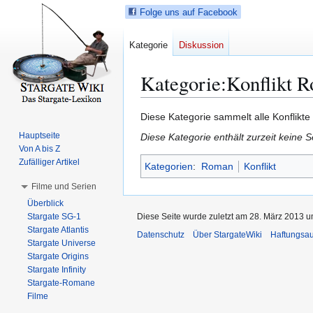
Folge uns auf Facebook
Kategorie
Diskussion
Kategorie
:
Konflikt 
Z
Z
Diese Kategorie sammelt alle Konflikt
u
u
Hauptseite
Diese Kategorie enthält zurzeit keine 
r
r
Von A bis Z
N
S
Zufälliger Artikel
Kategorien
:
Roman
Konflikt
a
u
Filme und Serien
v
c
Überblick
i
h
Stargate SG-1
Diese Seite wurde zuletzt am 28. März 2013 u
g
e
Stargate Atlantis
Datenschutz
Über StargateWiki
Haftungsa
a
s
Stargate Universe
t
p
Stargate Origins
i
r
Stargate Infinity
Stargate-Romane
o
i
Filme
n
n