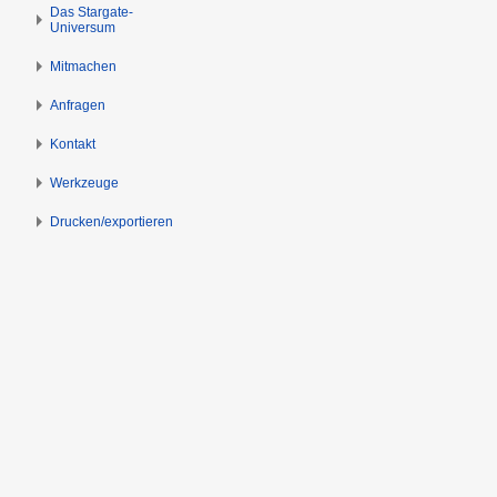
s
g
Das Stargate-
Universum
p
e
r
n
Mitmachen
i
n
Anfragen
g
Kontakt
e
n
Werkzeuge
Drucken/­exportieren