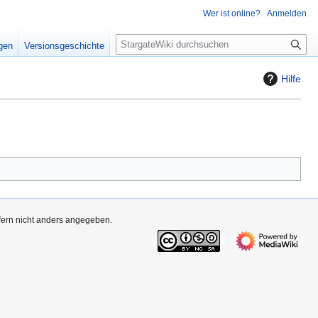
Wer ist online?
Anmelden
S
igen
Versionsgeschichte
u
c
Hilfe
h
e
ofern nicht anders angegeben.