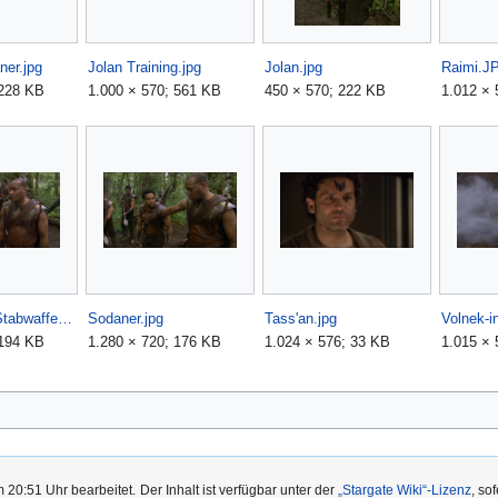
ner.jpg
Jolan Training.jpg
Jolan.jpg
Raimi.J
 228 KB
1.000 × 570; 561 KB
450 × 570; 222 KB
1.012 × 
Sodaner mir Stabwaffe.jpg
Sodaner.jpg
Tass'an.jpg
Volnek-in
 194 KB
1.280 × 720; 176 KB
1.024 × 576; 33 KB
1.015 × 
m 20:51 Uhr bearbeitet.
Der Inhalt ist verfügbar unter der
„Stargate Wiki“-Lizenz
, so