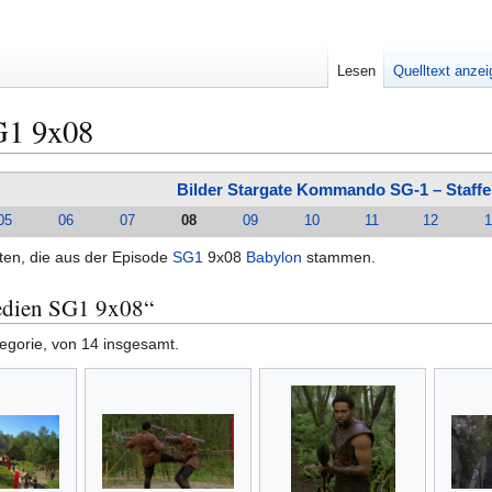
Lesen
Quelltext anze
G1 9x08
Bilder Stargate Kommando SG-1 – Staffe
05
06
07
08
09
10
11
12
1
lten, die aus der Episode
SG1
9x08
Babylon
stammen.
edien SG1 9x08“
tegorie, von 14 insgesamt.