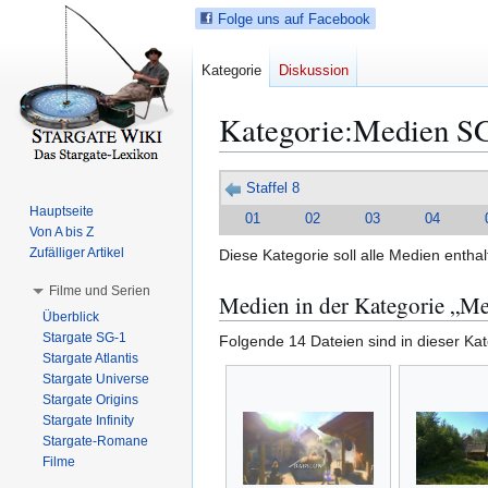
Folge uns auf Facebook
Kategorie
Diskussion
Kategorie
:
Medien S
Z
Z
Staffel 8
u
u
Hauptseite
01
02
03
04
r
r
Von A bis Z
N
S
Zufälliger Artikel
Diese Kategorie soll alle Medien entha
a
u
Filme und Serien
Medien in der Kategorie „M
v
c
Überblick
i
h
Stargate SG-1
Folgende 14 Dateien sind in dieser Ka
g
e
Stargate Atlantis
a
s
Stargate Universe
t
p
Stargate Origins
i
r
Stargate Infinity
Stargate-Romane
o
i
Filme
n
n