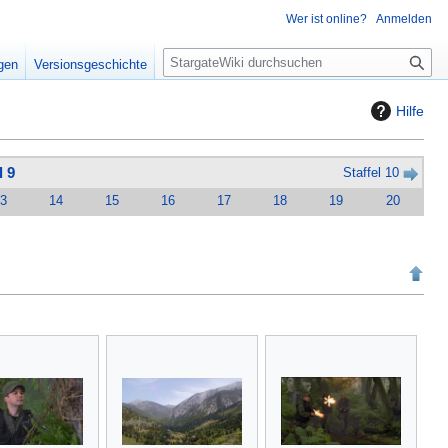
Wer ist online?
Anmelden
S
igen
Versionsgeschichte
u
c
Hilfe
h
e
l 9
Staffel 10
3
14
15
16
17
18
19
20