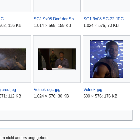
PG
SG1 9x08 Dorf der Sodaner.JPG
SG1 9x08 SG-22.JPG
562; 136 KB
1.014 × 569; 159 KB
1.024 × 576; 70 KB
jured.jpg
Volnek-sgc.jpg
Volnek.jpg
571; 112 KB
1.024 × 576; 30 KB
500 × 576; 176 KB
fern nicht anders angegeben.