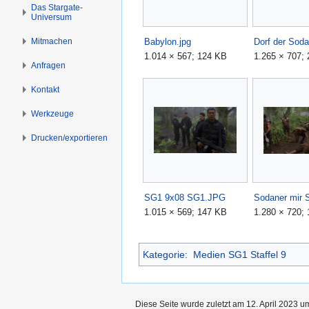
s
g
Das Stargate-
Universum
p
e
r
n
Mitmachen
Babylon.jpg
Dorf der Soda
i
1.014 × 567; 124 KB
1.265 × 707;
n
Anfragen
g
Kontakt
e
n
Werkzeuge
Drucken/­exportieren
SG1 9x08 SG1.JPG
1.015 × 569; 147 KB
1.280 × 720;
Kategorie
:
Medien SG1 Staffel 9
Diese Seite wurde zuletzt am 12. April 2023 u