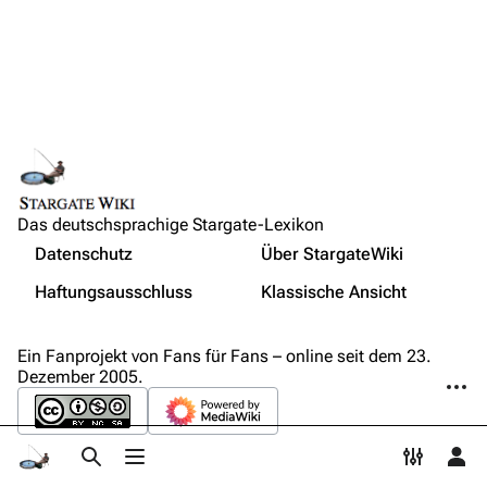
Löschantrag
Vandalismus melden
Technik-Zentrale
Admin-Anfragen
Bot-Anfragen
Das deutschsprachige Stargate-Lexikon
Kontakt
Nicht angemeldet
Datenschutz
Über StargateWiki
Übersicht
Ihre IP-Adresse wird öffentlich sichtbar sein, wenn Sie
Haftungsausschluss
Klassische Ansicht
Änderungen vornehmen.
E-Mail
Druckversion
Wer ist online?
Feedback
Ein Fanprojekt von Fans für Fans – online seit dem 23.
Dezember 2005.
Weiter
IRC-Channel
Anmelden
Suche aufrufen
Menü aufrufen
Toggle p
Per