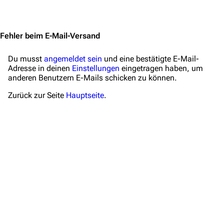
Jump to content
Zeitleiste
Fanprojekte
Fehler beim E-Mail-Versand
Kommerzielles
Du musst
angemeldet sein
und eine bestätigte E-Mail-
Adresse in deinen
Mitmachen
Einstellungen
eingetragen haben, um
anderen Benutzern E-Mails schicken zu können.
Hilfe
Zurück zur Seite
Hauptseite
.
Autorenportal
Themengruppen
Letzte Änderungen
FAQ
Wiki-Diskussion
Anfragen
Administrations-Übersicht