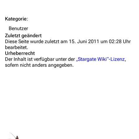
FAQ
Wiki-Diskussion
Kategorie
:
Anfragen
Benutzer
Zuletzt geändert
Administrations-Übersicht
Diese Seite wurde zuletzt am 15. Juni 2011 um 02:28 Uhr
bearbeitet.
Löschantrag
Urheberrecht
Der Inhalt ist verfügbar unter der
„Stargate Wiki“-Lizenz
,
Vandalismus melden
sofern nicht anders angegeben.
Technik-Zentrale
Admin-Anfragen
Bot-Anfragen
Kontakt
Übersicht
Links auf diese Seite
E-Mail
Änderungen an verlinkten Seiten