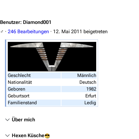
Personen
Jump to content
Völker
Benutzer
:
Diamond001
Orte
♂
246 Bearbeitungen
12. Mai 2011
beigetreten
Objekte
Zeitleiste
Fanprojekte
Kommerzielles
Geschlecht
Männlich
Nationalität
Deutsch
Mitmachen
Geboren
1982
Hilfe
Geburtsort
Erfurt
Familienstand
Ledig
Autorenportal
Themengruppen
Über mich
Letzte Änderungen
Hexen Küsche