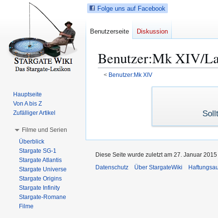
Folge uns auf Facebook
Benutzerseite
Diskussion
Benutzer
:
Mk XIV/La
<
Benutzer:Mk XIV
Z
Z
Hauptseite
u
u
Von A bis Z
r
r
Zufälliger Artikel
Soll
N
S
Filme und Serien
a
u
Überblick
v
c
Stargate SG-1
Diese Seite wurde zuletzt am 27. Januar 2015
i
h
Stargate Atlantis
g
e
Datenschutz
Über StargateWiki
Haftungsa
Stargate Universe
a
s
Stargate Origins
t
p
Stargate Infinity
Stargate-Romane
i
r
Filme
o
i