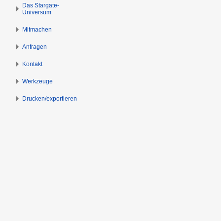
n
n
Das Stargate-
Universum
s
g
p
e
Mitmachen
r
n
i
Anfragen
n
Kontakt
g
e
Werkzeuge
n
Drucken/­exportieren