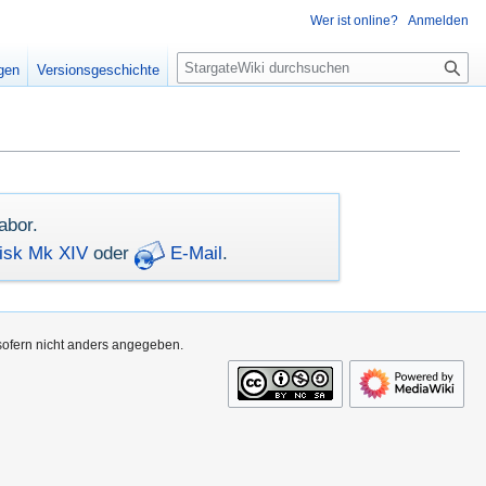
Wer ist online?
Anmelden
S
igen
Versionsgeschichte
u
c
h
e
abor.
isk Mk XIV
oder
E-Mail
.
 sofern nicht anders angegeben.