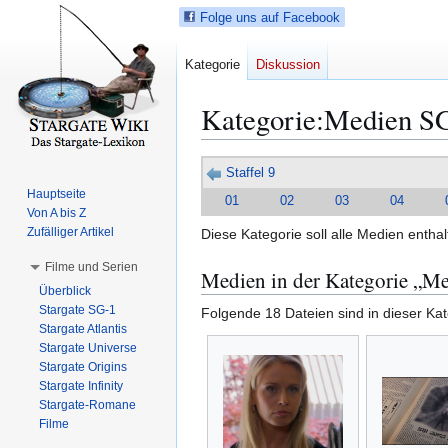
Folge uns auf Facebook
Kategorie
Diskussion
Kategorie
:
Medien S
Z
Z
Staffel 9
u
u
Hauptseite
01
02
03
04
r
r
Von A bis Z
N
S
Zufälliger Artikel
Diese Kategorie soll alle Medien entha
a
u
Filme und Serien
Medien in der Kategorie „M
v
c
Überblick
i
h
Stargate SG-1
Folgende 18 Dateien sind in dieser Ka
g
e
Stargate Atlantis
a
s
Stargate Universe
t
p
Stargate Origins
i
r
Stargate Infinity
Stargate-Romane
o
i
Filme
n
n