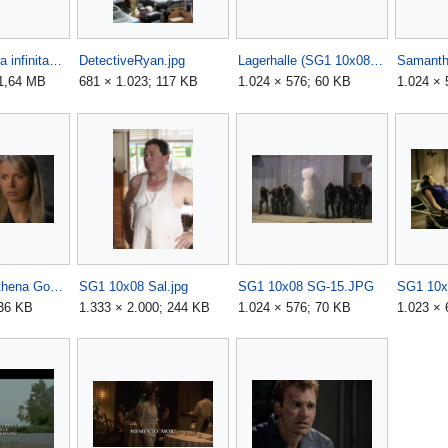
Clava thessara infinitas Buch.png
DetectiveRyan.jpg
Lagerhalle (SG1 10x08).jpg
 1,64 MB
681 × 1.023; 117 KB
1.024 × 576; 60 KB
1.024 × 
SG1 10x08 Athena Goa'uld.jpg
SG1 10x08 Sal.jpg
SG1 10x08 SG-15.JPG
 36 KB
1.333 × 2.000; 244 KB
1.024 × 576; 70 KB
1.023 × 