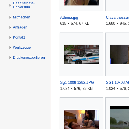
s
g
Das Stargate-
Universum
p
e
r
n
Mitmachen
Athena.jpg
i
615 × 574; 67 KB
1.680 × 945;
n
Anfragen
g
Kontakt
e
n
Werkzeuge
Drucken/­exportieren
Sg1 1008 1292.JPG
1.024 × 576; 73 KB
1.024 × 576;