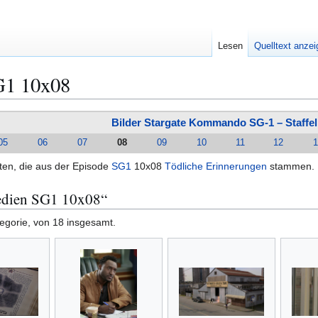
Lesen
Quelltext anze
G1 10x08
Bilder Stargate Kommando SG-1 – Staffel
05
06
07
08
09
10
11
12
1
lten, die aus der Episode
SG1
10x08
Tödliche Erinnerungen
stammen.
edien SG1 10x08“
tegorie, von 18 insgesamt.