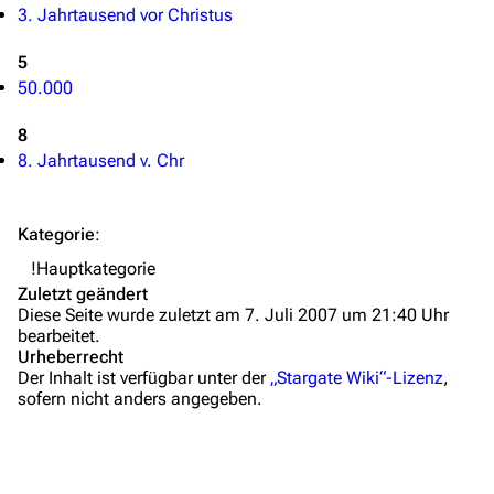
Hilfe
3. Jahrtausend vor Christus
Autorenportal
5
50.000
Themengruppen
Letzte Änderungen
8
8. Jahrtausend v. Chr
FAQ
Wiki-Diskussion
Kategorie
:
Anfragen
!Hauptkategorie
Zuletzt geändert
Administrations-Übersicht
Diese Seite wurde zuletzt am 7. Juli 2007 um 21:40 Uhr
bearbeitet.
Löschantrag
Urheberrecht
Der Inhalt ist verfügbar unter der
„Stargate Wiki“-Lizenz
,
Vandalismus melden
sofern nicht anders angegeben.
Technik-Zentrale
Admin-Anfragen