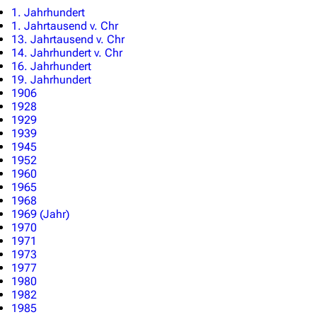
Hauptseite
1. Jahrhundert
1. Jahrtausend v. Chr
Von A bis Z
13. Jahrtausend v. Chr
14. Jahrhundert v. Chr
Zufälliger Artikel
16. Jahrhundert
19. Jahrhundert
Spezialseiten
1906
1928
Datei hochladen
1929
1939
Filme und Serien
1945
1952
Überblick
1960
1965
Stargate SG-1
1968
1969 (Jahr)
Stargate Atlantis
1970
1971
Stargate Universe
1973
1977
Stargate Origins
1980
1982
Stargate Infinity
1985