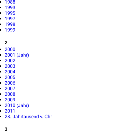
Stargate-Romane
1988
1993
Filme
1995
1997
1998
Das Stargate-Universum
1999
Themenportal
2
Personen
2000
2001 (Jahr)
Völker
2002
2003
Orte
2004
2005
Objekte
2006
2007
Zeitleiste
2008
2009
Fanprojekte
2010 (Jahr)
Kommerzielles
2011
28. Jahrtausend v. Chr
Mitmachen
3