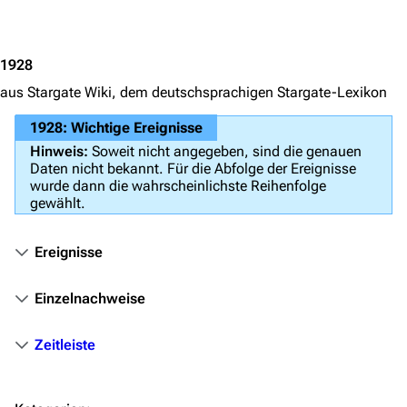
Jump to content
Völker
Orte
1928
Objekte
aus Stargate Wiki, dem deutschsprachigen Stargate-Lexikon
Zeitleiste
1928: Wichtige Ereignisse
Fanprojekte
Hinweis:
Soweit nicht angegeben, sind die genauen
Daten nicht bekannt. Für die Abfolge der Ereignisse
Kommerzielles
wurde dann die wahrscheinlichste Reihenfolge
gewählt.
Mitmachen
Hilfe
Ereignisse
Autorenportal
Einzelnachweise
Themengruppen
Zeitleiste
Letzte Änderungen
FAQ