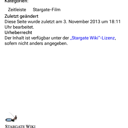
Kategorien
:
Wiki-Diskussion
Zeitleiste
Stargate-Film
Anfragen
Zuletzt geändert
Diese Seite wurde zuletzt am 3. November 2013 um 18:11
Administrations-Übersicht
Uhr bearbeitet.
Urheberrecht
Löschantrag
Der Inhalt ist verfügbar unter der
„Stargate Wiki“-Lizenz
,
sofern nicht anders angegeben.
Vandalismus melden
Technik-Zentrale
Admin-Anfragen
Bot-Anfragen
Kontakt
Übersicht
E-Mail
Feedback
Links auf diese Seite