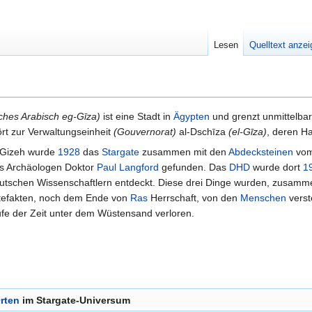
Lesen
Quelltext anze
 ägyptisches Arabisch eg-Gīza)
ist eine Stadt in
Ägypten
und grenzt unmittelbar
ört zur Verwaltungseinheit
(Gouvernorat)
al-Dschīza
(el-Gīza)
, deren Ha
 Gizeh wurde
1928
das
Stargate
zusammen mit den
Abdecksteinen
vom
s Archäologen Doktor
Paul Langford
gefunden. Das
DHD
wurde dort
1
utschen Wissenschaftlern entdeckt. Diese drei Dinge wurden, zusamme
tefakten, noch dem Ende von
Ras
Herrschaft, von den
Menschen
verst
ufe der Zeit unter dem Wüstensand verloren.
rten
im Stargate-Universum