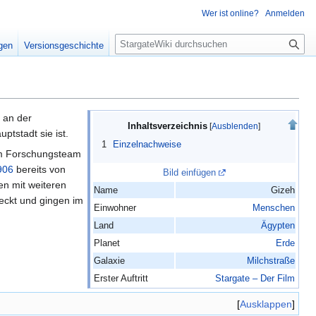
Wer ist online?
Anmelden
S
igen
Versionsgeschichte
u
c
h
e
 an der
Inhaltsverzeichnis
uptstadt sie ist.
1
Einzelnachweise
 Forschungsteam
906
bereits von
Bild einfügen
n mit weiteren
Name
Gizeh
eckt und gingen im
Einwohner
Menschen
Land
Ägypten
Planet
Erde
Galaxie
Milchstraße
Erster Auftritt
Stargate – Der Film
Ausklappen