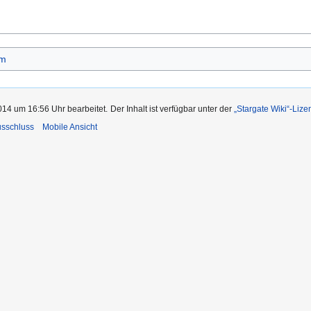
lm
014 um 16:56 Uhr bearbeitet.
Der Inhalt ist verfügbar unter der
„Stargate Wiki“-Lize
usschluss
Mobile Ansicht