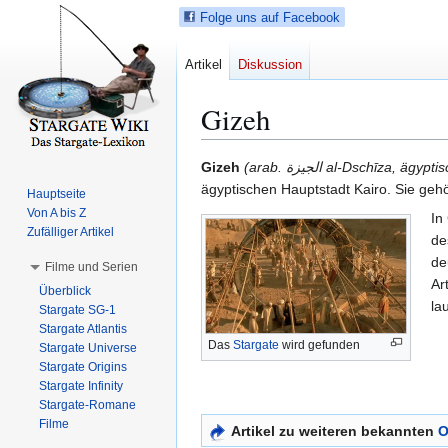
Folge uns auf Facebook
Artikel
Diskussion
Gizeh
Z
Z
Gizeh
(arab. الجيزة al-Dschīza,
u
u
ägyptischen Hauptstadt Kairo. Sie geh
Hauptseite
r
r
Von A bis Z
In
N
S
Zufälliger Artikel
de
a
u
de
Filme und Serien
v
c
Ar
Überblick
i
h
la
Stargate SG-1
g
e
Stargate Atlantis
a
s
Das
Stargate
wird gefunden
Stargate Universe
t
p
Stargate Origins
i
r
Stargate Infinity
Stargate-Romane
o
i
Filme
n
n
Artikel zu weiteren bekannten
O