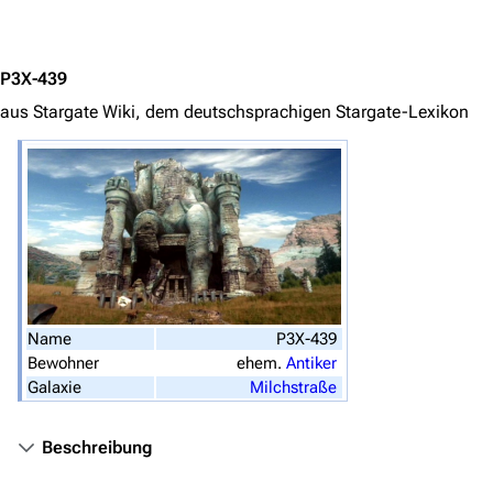
Jump to content
Stargate Infinity
Stargate-Romane
P3X-439
Filme
aus Stargate Wiki, dem deutschsprachigen Stargate-Lexikon
Das Stargate-Universum
Themenportal
Personen
Völker
Orte
Name
P3X-439
Objekte
Bewohner
ehem.
Antiker
Zeitleiste
Galaxie
Milchstraße
Fanprojekte
Beschreibung
Kommerzielles