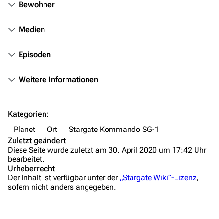
Bewohner
Mitmachen
Hilfe
Medien
Autorenportal
Episoden
Themengruppen
Weitere Informationen
Letzte Änderungen
FAQ
Kategorien
:
Wiki-Diskussion
Planet
Ort
Stargate Kommando SG-1
Anfragen
Zuletzt geändert
Diese Seite wurde zuletzt am 30. April 2020 um 17:42 Uhr
Administrations-Übersicht
bearbeitet.
Urheberrecht
Löschantrag
Der Inhalt ist verfügbar unter der
„Stargate Wiki“-Lizenz
,
sofern nicht anders angegeben.
Vandalismus melden
Technik-Zentrale