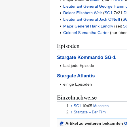
Lieutenant General
George Hamm
Doktor
Elizabeth Weir
(
SG1
7x21
D
Lieutenant General
Jack O'Neill
(
S
Major General
Hank Landry
(seit
S
Colonel
Samantha Carter
(nur über
Episoden
Stargate Kommando SG-1
fast jede Episode
Stargate Atlantis
einige Episoden
Einzelnachweise
↑
SG1
10x05
Mutanten
↑
Stargate – Der Film
Artikel zu weiteren bekannten
O