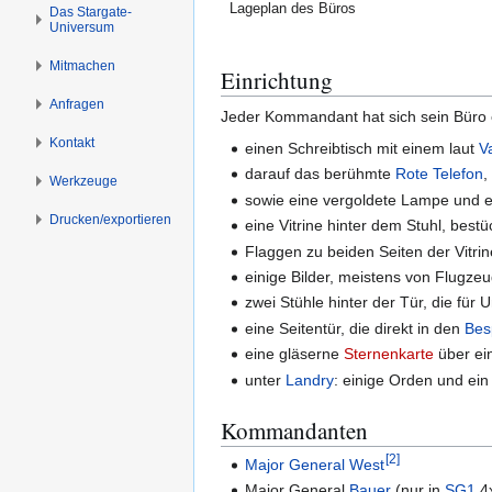
s
g
Lageplan des Büros
Das Stargate-
Universum
p
e
r
n
Mitmachen
Einrichtung
i
n
Anfragen
Jeder Kommandant hat sich sein Büro et
g
Kontakt
einen Schreibtisch mit einem laut
V
e
n
darauf das berühmte
Rote Telefon
,
Werkzeuge
sowie eine vergoldete Lampe und ei
Drucken/­exportieren
eine Vitrine hinter dem Stuhl, best
Flaggen zu beiden Seiten der Vitrin
einige Bilder, meistens von Flugz
zwei Stühle hinter der Tür, die fü
eine Seitentür, die direkt in den
Bes
eine gläserne
Sternenkarte
über ei
unter
Landry
: einige Orden und ei
Kommandanten
[
2
]
Major General
West
Major General
Bauer
(nur in
SG1
4