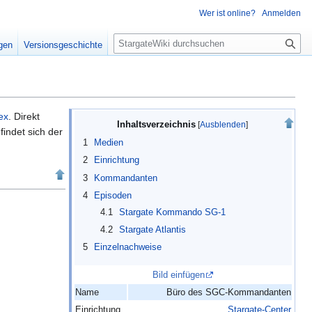
Wer ist online?
Anmelden
S
igen
Versionsgeschichte
u
c
h
e
ex
. Direkt
Inhaltsverzeichnis
findet sich der
1
Medien
2
Einrichtung
3
Kommandanten
4
Episoden
4.1
Stargate Kommando SG-1
4.2
Stargate Atlantis
5
Einzelnachweise
Bild einfügen
Name
Büro des SGC-Kommandanten
Einrichtung
Stargate-Center