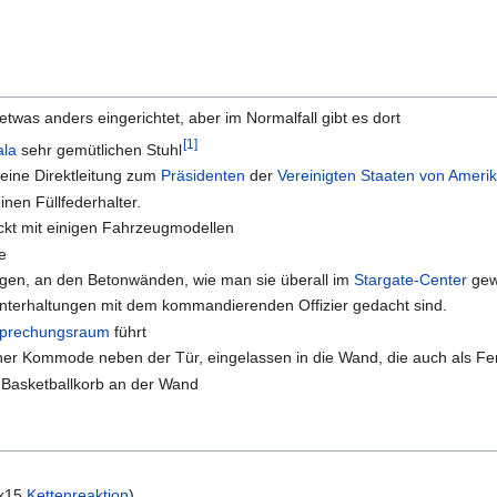
was anders eingerichtet, aber im Normalfall gibt es dort
[
1
]
ala
sehr gemütlichen Stuhl
 eine Direktleitung zum
Präsidenten
der
Vereinigten Staaten von Ameri
nen Füllfederhalter.
ückt mit einigen Fahrzeugmodellen
e
eugen, an den Betonwänden, wie man sie überall im
Stargate-Center
gew
r Unterhaltungen mit dem kommandierenden Offizier gedacht sind.
prechungsraum
führt
ner Kommode neben der Tür, eingelassen in die Wand, die auch als Fe
n Basketballkorb an der Wand
x15
Kettenreaktion
)