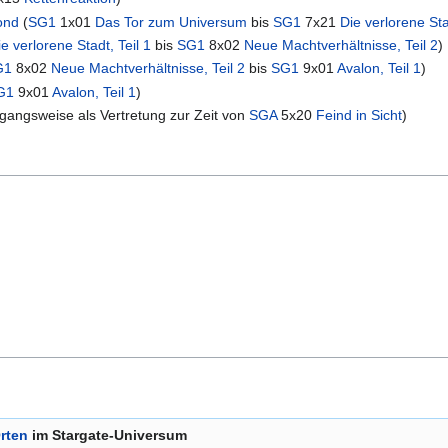
ond
(
SG1
1x01
Das Tor zum Universum
bis
SG1
7x21
Die verlorene Sta
ie verlorene Stadt, Teil 1
bis
SG1
8x02
Neue Machtverhältnisse, Teil 2
)
G1
8x02
Neue Machtverhältnisse, Teil 2
bis
SG1
9x01
Avalon, Teil 1
)
G1
9x01
Avalon, Teil 1
)
gangsweise als Vertretung zur Zeit von
SGA
5x20
Feind in Sicht
)
rten
im Stargate-Universum