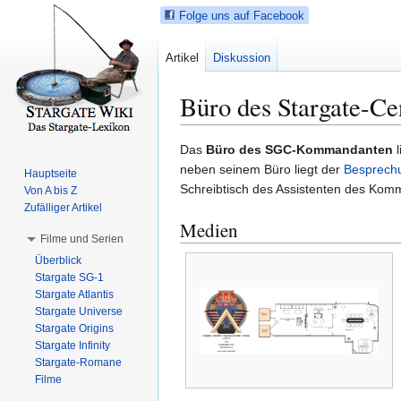
Folge uns auf Facebook
Artikel
Diskussion
Büro des Stargate-C
Z
Z
Das
Büro des SGC-Kommandanten
l
u
u
neben seinem Büro liegt der
Besprech
Hauptseite
r
r
Schreibtisch des Assistenten des Komm
Von A bis Z
N
S
Zufälliger Artikel
Medien
a
u
Filme und Serien
v
c
Überblick
i
h
Stargate SG-1
g
e
Stargate Atlantis
a
s
Stargate Universe
t
p
Stargate Origins
i
r
Stargate Infinity
Stargate-Romane
o
i
Filme
n
n