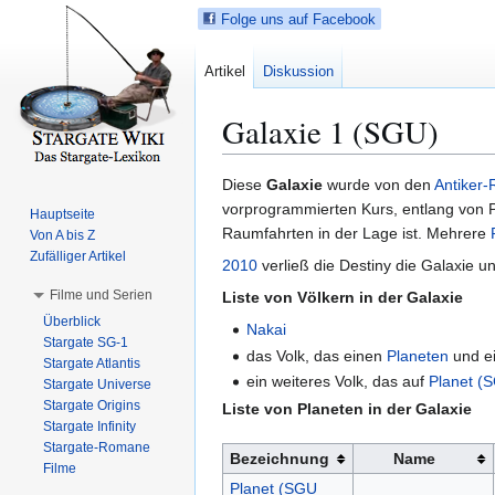
Folge uns auf Facebook
Artikel
Diskussion
Galaxie 1 (SGU)
Z
Z
Diese
Galaxie
wurde von den
Antiker-
u
u
vorprogrammierten Kurs, entlang von 
Hauptseite
r
r
Raumfahrten in der Lage ist. Mehrere
Von A bis Z
N
S
Zufälliger Artikel
2010
verließ die Destiny die Galaxie u
a
u
Filme und Serien
Liste von Völkern in der Galaxie
v
c
Überblick
i
h
Nakai
Stargate SG-1
g
e
das Volk, das einen
Planeten
und e
Stargate Atlantis
a
s
ein weiteres Volk, das auf
Planet (
Stargate Universe
t
p
Stargate Origins
Liste von Planeten in der Galaxie
i
r
Stargate Infinity
Stargate-Romane
o
i
Bezeichnung
Name
Filme
n
n
Planet (SGU