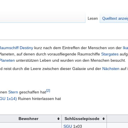
Lesen
Quelltext anze
Raumschiff
Destiny
kurz nach dem Eintreffen der Menschen von der
Ik
Planeten, auf denen durch vorausfliegende Raumschiffe
Stargates
aufge
Planeten
unterstützen Leben und wurden von den Menschen besucht.
nd reist durch die Leere zwischen dieser Galaxie und der
Nächsten
auf 
[
2
]
inen
Stern
geschaffen hat
SGU 1x14)
Ruinen hinterlassen hat
Bewohner
Schlüsselepisode
SGU
1x03