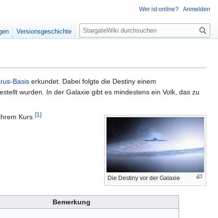
Wer ist online?
Anmelden
S
igen
Versionsgeschichte
u
c
h
e
arus-Basis
erkundet. Dabei folgte die Destiny einem
stellt wurden. In der Galaxie gibt es mindestens ein Volk, das zu
[
1
]
ihrem Kurs.
Die Destiny vor der Galaxie
Bemerkung