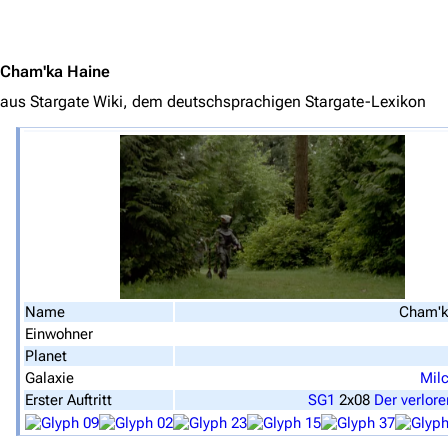
Stargate Universe
Jump to content
Stargate Origins
Cham'ka Haine
Stargate Infinity
aus Stargate Wiki, dem deutschsprachigen Stargate-Lexikon
Stargate-Romane
Filme
Das Stargate-Universum
Themenportal
Personen
Völker
Name
Cham'k
Einwohner
Orte
Planet
Objekte
Galaxie
Mil
Erster Auftritt
SG1
2x08
Der verlor
Zeitleiste