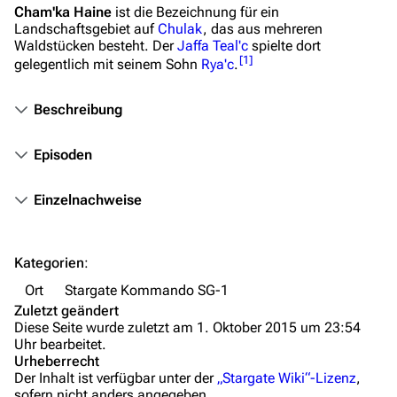
Fanprojekte
Cham'ka Haine
ist die Bezeichnung für ein
Landschaftsgebiet auf
Chulak
, das aus mehreren
Kommerzielles
Waldstücken besteht. Der
Jaffa
Teal'c
spielte dort
[
1
]
gelegentlich mit seinem Sohn
Rya'c
.
Mitmachen
Hilfe
Beschreibung
Autorenportal
Episoden
Themengruppen
Einzelnachweise
Letzte Änderungen
FAQ
Kategorien
:
Wiki-Diskussion
Ort
Stargate Kommando SG-1
Anfragen
Zuletzt geändert
Diese Seite wurde zuletzt am 1. Oktober 2015 um 23:54
Administrations-Übersicht
Uhr bearbeitet.
Urheberrecht
Löschantrag
Der Inhalt ist verfügbar unter der
„Stargate Wiki“-Lizenz
,
sofern nicht anders angegeben.