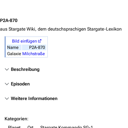
Jump to content
Orte
Objekte
P2A-870
Zeitleiste
aus Stargate Wiki, dem deutschsprachigen Stargate-Lexikon
Fanprojekte
Bild einfügen
Kommerzielles
Name
P2A-870
Galaxie
Milchstraße
Mitmachen
Hilfe
Beschreibung
Autorenportal
Episoden
Themengruppen
Weitere Informationen
Letzte Änderungen
FAQ
Kategorien
:
Wiki-Diskussion
Planet
Ort
Stargate Kommando SG-1