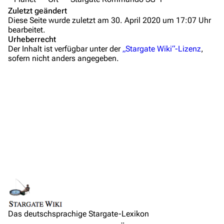
Anfragen
Zuletzt geändert
Diese Seite wurde zuletzt am 30. April 2020 um 17:07 Uhr
Administrations-Übersicht
bearbeitet.
Urheberrecht
Löschantrag
Der Inhalt ist verfügbar unter der
„Stargate Wiki“-Lizenz
,
sofern nicht anders angegeben.
Vandalismus melden
Technik-Zentrale
Admin-Anfragen
Bot-Anfragen
Kontakt
Übersicht
E-Mail
Links auf diese Seite
Feedback
Änderungen an verlinkten Seiten
IRC-Channel
Das deutschsprachige Stargate-Lexikon
Permanenter Link
Beschreibung