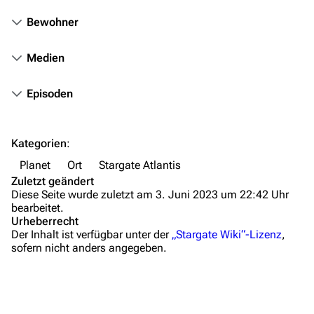
Hilfe
Bewohner
Autorenportal
Medien
Themengruppen
Episoden
Letzte Änderungen
FAQ
Kategorien
:
Wiki-Diskussion
Planet
Ort
Stargate Atlantis
Anfragen
Zuletzt geändert
Diese Seite wurde zuletzt am 3. Juni 2023 um 22:42 Uhr
Administrations-Übersicht
bearbeitet.
Urheberrecht
Löschantrag
Der Inhalt ist verfügbar unter der
„Stargate Wiki“-Lizenz
,
sofern nicht anders angegeben.
Vandalismus melden
Technik-Zentrale
Admin-Anfragen