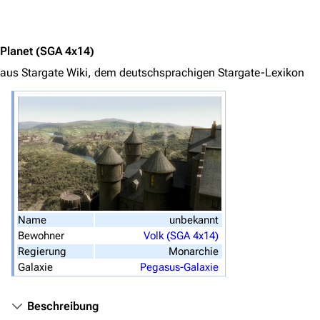
Jump to content
Stargate-Romane
Filme
Planet
(SGA 4x14)
aus Stargate Wiki, dem deutschsprachigen Stargate-Lexikon
Das Stargate-Universum
Themenportal
Personen
Völker
Orte
Objekte
Name
unbekannt
Zeitleiste
Bewohner
Volk (SGA 4x14)
Regierung
Monarchie
Fanprojekte
Galaxie
Pegasus-Galaxie
Kommerzielles
Beschreibung
Mitmachen