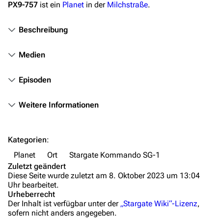
PX9-757
ist ein
Planet
in der
Milchstraße
.
Kommerzielles
Beschreibung
Mitmachen
Hilfe
Medien
Autorenportal
Episoden
Themengruppen
Weitere Informationen
Letzte Änderungen
FAQ
Kategorien
:
Wiki-Diskussion
Planet
Ort
Stargate Kommando SG-1
Anfragen
Zuletzt geändert
Diese Seite wurde zuletzt am 8. Oktober 2023 um 13:04
Administrations-Übersicht
Uhr bearbeitet.
Urheberrecht
Löschantrag
Der Inhalt ist verfügbar unter der
„Stargate Wiki“-Lizenz
,
sofern nicht anders angegeben.
Vandalismus melden