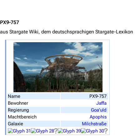
Jump to content
Stargate Origins
Stargate Infinity
PX9-757
Stargate-Romane
aus Stargate Wiki, dem deutschsprachigen Stargate-Lexikon
Filme
Das Stargate-Universum
Themenportal
Personen
Völker
Name
PX9-757
Orte
Bewohner
Jaffa
Regierung
Goa'uld
Objekte
Machtbereich
Apophis
Galaxie
Milchstraße
Zeitleiste
Fanprojekte