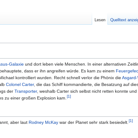
Lesen
Quelltext anze
sus-Galaxie
und dort leben viele Menschen. In einer alternativen Zeitli
behauptete, dass er ihn angreifen würde. Es kam zu einem
Feuergefec
 Michael kontrolliert wurden. Recht schnell verlor die Phönix die
Asgard-
alb
Colonel
Carter
, die das Schiff kommandierte, die Besatzung auf die
ings der
Transporter
, weshalb Carter sich selbst nicht retten konnte und 
[
1
]
 es zu einer großen Explosion kam.
[
1
]
nnt, aber laut
Rodney McKay
war der Planet sehr stark besiedelt.