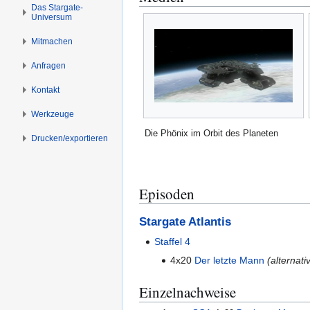
s
g
Das Stargate-
Universum
p
e
r
n
Mitmachen
i
Anfragen
n
g
Kontakt
e
n
Werkzeuge
Die Phönix im Orbit des Planeten
Drucken/­exportieren
Episoden
Stargate Atlantis
Staffel 4
4x20
Der letzte Mann
(alternativ
Einzelnachweise