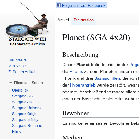
Folge uns auf Facebook
Artikel
Diskussion
Planet (SGA 4x20)
Beschreibung
Z
Z
u
u
Hauptseite
Dieser
Planet
befindet sich in der
Pega
Von A bis Z
r
r
die
Phönix
zu dem Planeten, indem er 
Zufälliger Artikel
N
S
Phönix und drei
Basisschiffen
, die von
a
u
Filme und Serien
der
Hyperantrieb
wurde zerstört, wesh
v
c
Überblick
beamte. Anschließend versagte allerd
i
h
Stargate SG-1
eines der Basisschiffe steuerte, wobei
g
e
Stargate Atlantis
a
s
Stargate Universe
Bewohner
Stargate Origins
t
p
Stargate Infinity
i
r
Es sind keine einzelnen Bewohner beka
Stargate-Romane
o
i
Filme
n
n
Medien