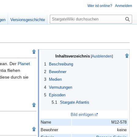
Wer ist online?
Anmelden
S
igen
Versionsgeschichte
u
c
h
e
Inhaltsverzeichnis
zean. Der
Planet
1
Beschreibung
ia fliehen
2
Bewohner
ese durch sie
3
Medien
4
Vermutungen
5
Episoden
5.1
Stargate Atlantis
Bild einfügen
Name
M12-578
Bewohner
keine