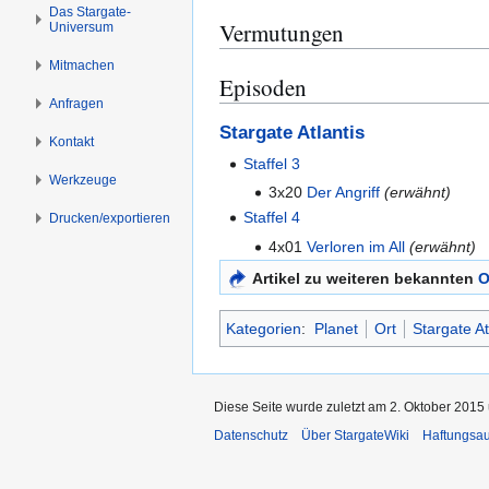
s
g
Das Stargate-
Vermutungen
Universum
p
e
r
n
Mitmachen
Episoden
i
Anfragen
n
g
Stargate Atlantis
Kontakt
e
Staffel 3
n
Werkzeuge
3x20
Der Angriff
(erwähnt)
Staffel 4
Drucken/­exportieren
4x01
Verloren im All
(erwähnt)
Artikel zu weiteren bekannten
O
Kategorien
:
Planet
Ort
Stargate At
Diese Seite wurde zuletzt am 2. Oktober 2015 
Datenschutz
Über StargateWiki
Haftungsa