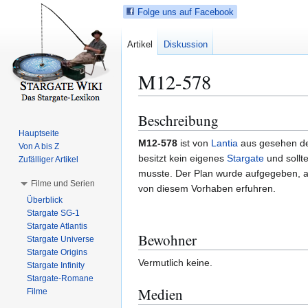
Folge uns auf Facebook
Artikel
Diskussion
M12-578
Beschreibung
Z
Z
u
u
Hauptseite
M12-578
ist von
Lantia
aus gesehen de
Von A bis Z
r
r
besitzt kein eigenes
Stargate
und sollt
Zufälliger Artikel
N
S
musste. Der Plan wurde aufgegeben, 
a
u
Filme und Serien
von diesem Vorhaben erfuhren.
v
c
Überblick
i
h
Stargate SG-1
g
e
Stargate Atlantis
Bewohner
a
s
Stargate Universe
Stargate Origins
t
p
Vermutlich keine.
Stargate Infinity
i
r
Stargate-Romane
o
i
Medien
Filme
n
n