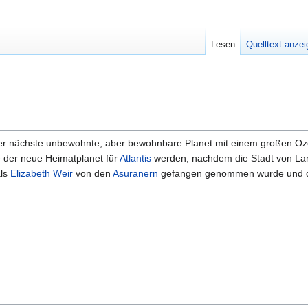
Lesen
Quelltext anze
r nächste unbewohnte, aber bewohnbare Planet mit einem großen O
e der neue Heimatplanet für
Atlantis
werden, nachdem die Stadt von Lant
als
Elizabeth Weir
von den
Asuranern
gefangen genommen wurde und di