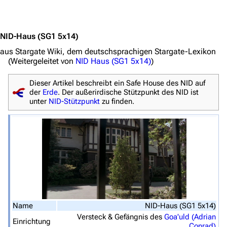
Jump to content
NID-Haus
(SG1 5x14)
aus Stargate Wiki, dem deutschsprachigen Stargate-Lexikon
(Weitergeleitet von
NID Haus (SG1 5x14)
)
Dieser Artikel beschreibt ein Safe House des NID auf
der
Erde
. Der außerirdische Stützpunkt des NID ist
unter
NID-Stützpunkt
zu finden.
3639
2133
346.359
Navigation
Hauptseite
Von A bis Z
Name
NID-Haus (SG1 5x14)
Zufälliger Artikel
Versteck & Gefängnis des
Goa'uld (Adrian
Einrichtung
Conrad)