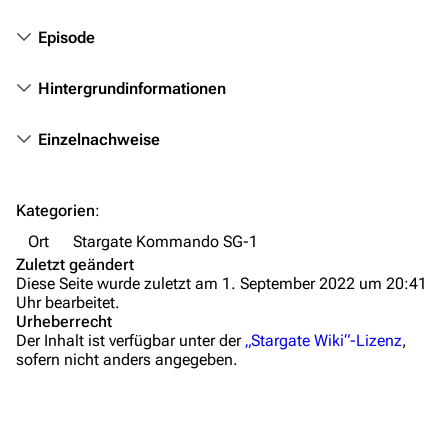
Themenportal
Episode
Personen
Hintergrundinformationen
Völker
Orte
Einzelnachweise
Objekte
Zeitleiste
Kategorien
:
Fanprojekte
Ort
Stargate Kommando SG-1
Zuletzt geändert
Kommerzielles
Diese Seite wurde zuletzt am 1. September 2022 um 20:41
Uhr bearbeitet.
Mitmachen
Urheberrecht
Der Inhalt ist verfügbar unter der
„Stargate Wiki“-Lizenz
,
Hilfe
sofern nicht anders angegeben.
Autorenportal
Themengruppen