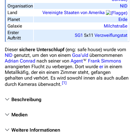
Spezialseiten
Organisation
NID
Land
Vereinigte Staaten von Amerika
Datei hochladen
Planet
Erde
Galaxie
Milchstraße
Filme und Serien
Erster
SG1
5x11
Verzweiflungstat
Auftritt
Überblick
Dieser
sichere Unterschlupf
(eng: safe house)
wurde vom
Stargate SG-1
NID
genutzt, um den von einem
Goa'uld
übernommenen
Stargate Atlantis
Adrian Conrad
nach seiner von
Agent
Frank Simmons
arrangierten Flucht zu verbergen. Dort wurde
er
in einem
Stargate Universe
Metallkäfig, der ein einem Zimmer steht, gefangen
gehalten und verhört. Es wird sowohl innen als auch außen
Stargate Origins
[
1
]
durch Kameras überwacht.
Stargate Infinity
Beschreibung
Stargate-Romane
Filme
Medien
Das Stargate-Universum
Weitere Informationen