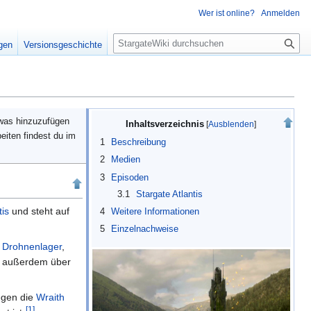
Wer ist online?
Anmelden
S
igen
Versionsgeschichte
u
c
h
e
twas hinzuzufügen
Inhaltsverzeichnis
eiten findest du im
1
Beschreibung
2
Medien
3
Episoden
3.1
Stargate Atlantis
tis
und steht auf
4
Weitere Informationen
5
Einzelnachweise
m
Drohnenlager
,
m außerdem über
egen die
Wraith
[
1
]