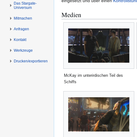
eingesetzt und über einen
Kontrollstuhl
s
g
Das Stargate-
Universum
p
e
Medien
r
n
Mitmachen
i
n
Anfragen
g
Kontakt
e
n
Werkzeuge
Drucken/­exportieren
McKay im unterirdischen Teil des
Schiffs