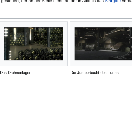
gesteuert, der an der Stelle steht, an der in Atlantis das
Stargate
verbau
Das Drohnenlager
Die Jumperbucht des Turms