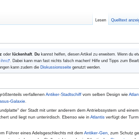
Lesen
Quelltext anze
z
oder
lückenhaft
.
Du
kannst helfen, diesen Artikel zu erweitern. Wenn du e
 ihn
. Dabei kann man fast nichts falsch machen! Hilfe und Tipps zum Bearb
gungen kann zudem die
Diskussionsseite
genutzt werden.
rößtenteils verfallenen
Antiker
-
Stadtschiff
vom selben Design wie
Atlan
asus-Galaxie
.
Grundplatte" der Stadt mit unter anderem dem Antriebssystem und eine
uchert und liegt nun unterirdisch. Ebenso wie in
Atlantis
verfügt der Tur
dem Führer eines Adelsgeschlechts mit dem
Antiker-Gen
, zum Schutz g