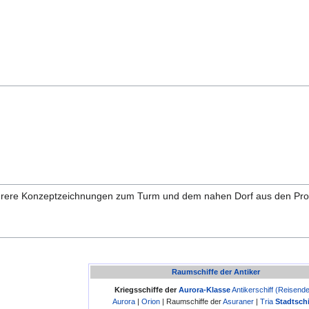
hrere Konzeptzeichnungen zum Turm und dem nahen Dorf aus den Prod
Raumschiffe der Antiker
Kriegsschiffe der
Aurora-Klasse
Antikerschiff (Reisend
Aurora
|
Orion
| Raumschiffe der
Asuraner
|
Tria
Stadtschi