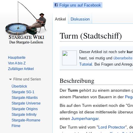
Folge uns auf Facebook
Artikel
Diskussion
Turm (Stadtschiff)
Z
Z
Dieser Artikel ist noch sehr
kur
u
u
Hauptseite
hast, sei mutig und
überarbeite
r
r
Von A bis Z
Tutorial
. Bei Fragen und Anre
N
S
Zufälliger Artikel
a
u
Beschreibung
Filme und Serien
v
c
Überblick
i
h
Der
Turm
gehört zu einem ansonsten g
Stargate SG-1
g
e
einem Planeten von Bauern in der
Peg
Stargate Atlantis
a
s
Stargate Universe
Bis auf den Turm existiert noch die "
t
p
Stargate Origins
allerdings ist diese mittlerweile überw
i
r
Stargate Infinity
einen
Jumperhangar
.
Stargate-Romane
o
i
Filme
Der Turm wird vom "
Lord Protector
", 
n
n