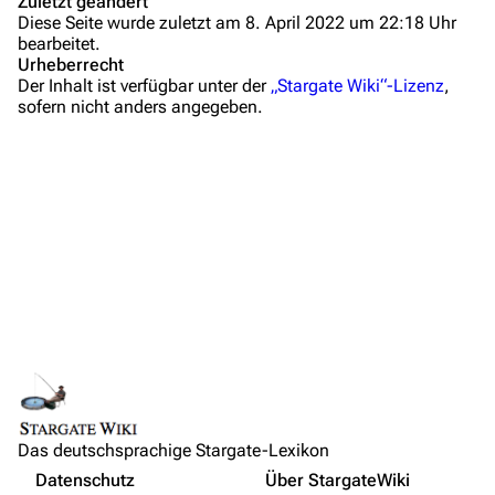
Zuletzt geändert
Diese Seite wurde zuletzt am 8. April 2022 um 22:18 Uhr
Administrations-Übersicht
bearbeitet.
Urheberrecht
Löschantrag
Der Inhalt ist verfügbar unter der
„Stargate Wiki“-Lizenz
,
sofern nicht anders angegeben.
Vandalismus melden
Technik-Zentrale
Zusammenfassung
Admin-Anfragen
Wichtige Stichpunkte
Bot-Anfragen
Hintergrundinformationen
Dialogzitate
Kontakt
Medien
Übersicht
Links und Verweise
E-Mail
Personen
Feedback
Links auf diese Seite
Orte
IRC-Channel
Das deutschsprachige Stargate-Lexikon
Änderungen an verlinkten Seiten
Objekte
Nicht angemeldet
Datenschutz
Über StargateWiki
Permanenter Link