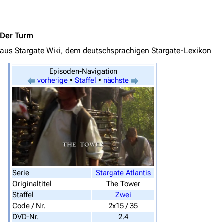
Jump to content
Der Turm
aus Stargate Wiki, dem deutschsprachigen Stargate-Lexikon
3639
2133
346.392
Episoden-Navigation
vorherige
•
Staffel
•
nächste
Navigation
Hauptseite
Von A bis Z
Zufälliger Artikel
Spezialseiten
Serie
Stargate Atlantis
Datei hochladen
Originaltitel
The Tower
Staffel
Zwei
Filme und Serien
Code / Nr.
2x15 / 35
DVD-Nr.
2.4
Überblick