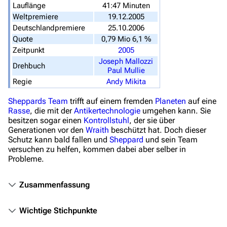
Lauflänge
41:47 Minuten
Stargate SG-1
Weltpremiere
19.12.2005
Deutschlandpremiere
25.10.2006
Stargate Atlantis
Quote
0,79 Mio 6,1 %
Zeitpunkt
2005
Stargate Universe
Joseph Mallozzi
Drehbuch
Paul Mullie
Stargate Origins
Regie
Andy Mikita
Stargate Infinity
Sheppards Team
trifft auf einem fremden
Planeten
auf eine
Stargate-Romane
Rasse
, die mit der
Antikertechnologie
umgehen kann. Sie
besitzen sogar einen
Kontrollstuhl
, der sie über
Filme
Generationen vor den
Wraith
beschützt hat. Doch dieser
Schutz kann bald fallen und
Sheppard
und sein Team
versuchen zu helfen, kommen dabei aber selber in
Das Stargate-Universum
Probleme.
Themenportal
Zusammenfassung
Personen
Völker
Wichtige Stichpunkte
Orte