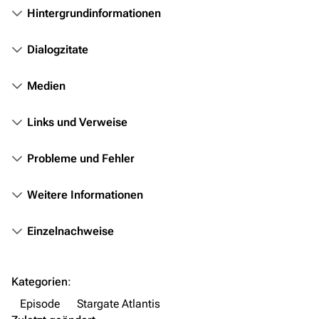
Hintergrundinformationen
Objekte
Zeitleiste
Dialogzitate
Fanprojekte
Medien
Kommerzielles
Links und Verweise
Mitmachen
Hilfe
Probleme und Fehler
Autorenportal
Weitere Informationen
Themengruppen
Einzelnachweise
Letzte Änderungen
FAQ
Kategorien
:
Wiki-Diskussion
Episode
Stargate Atlantis
Anfragen